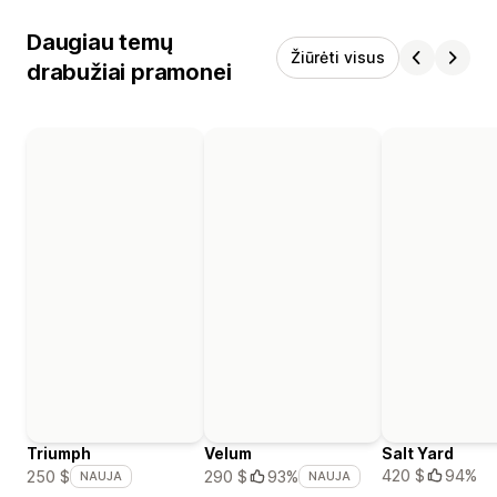
Daugiau temų
Žiūrėti visus
drabužiai pramonei
Triumph
Velum
Salt Yard
420 $
94%
250 $
290 $
93%
NAUJA
NAUJA