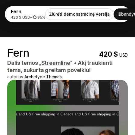
Fern
Žiūrėti demonstracinę versiją
Išbandyt
420 $ USD
•
95%
Fern
420 $
USD
Dalis temos „
Streamline
“
•
Akį traukianti
tema, sukurta greitam poveikiui
autorius
Archetype Themes