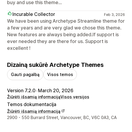
buy and use this theme...
Incurable Collector
Feb 3, 2026
We have been using Archetype Streamline theme for
a few years and are very glad we chose this theme.
New features are always being added.If support is
ever needed they are there for us. Support is
excellent !
Dizainą sukūrė Archetype Themes
Gauti pagalbą
Visos temos
Version 7.2.0
•
March 20, 2026
Žiūrėti išsamią informaciją
Visos versijos
Temos dokumentacija
Žiūrėti išsamią informaciją
Kūrėjo kontaktiniai duomenys
2900 - 550 Burrard Street, Vancouver, BC, V6C 0A3, CA