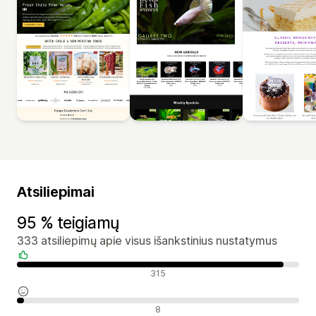
Atsiliepimai
95 % teigiamų
333 atsiliepimų apie visus išankstinius nustatymus
Teigiami atsiliepimai
315
Neutralūs atsiliepimai
8