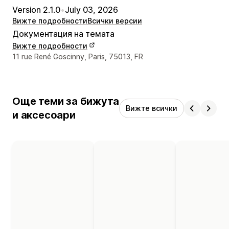
Version 2.1.0
•
July 03, 2026
Вижте подробности
Всички версии
Документация на темата
Вижте подробности
Данни за връзка с дизайнера
11 rue René Goscinny, Paris, 75013, FR
Още теми за бижута
Вижте всички
и аксесоари