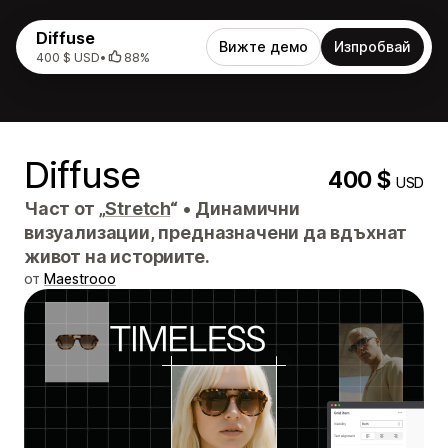
Diffuse
Вижте демо
Изпробвай
400 $ USD
•
88%
Diffuse
400 $
USD
Част от „
Stretch
“
•
Динамични
визуализации, предназначени да вдъхнат
живот на историите.
от
Maestrooo