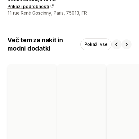
Prikaži podrobnosti
Podatki za stik z oblikovalcem
11 rue René Goscinny, Paris, 75013, FR
Več tem za nakit in
Pokaži vse
modni dodatki