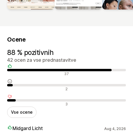
Ocene
88 % pozitivnih
42 ocen za vse prednastavitve
Pozitivne ocene
37
Nevtralne ocene
2
Negativne ocene
3
Vse ocene
Midgard Licht
Aug 4, 2026