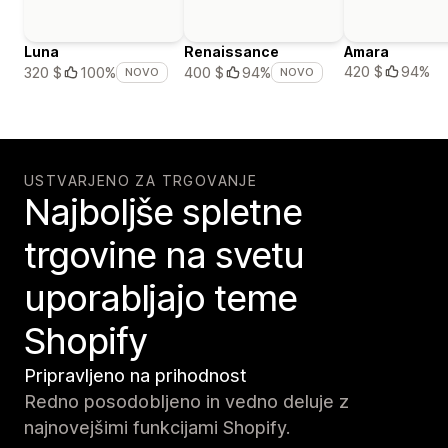
Luna
Renaissance
Amara
420 $
94%
320 $
100%
400 $
94%
NOVO
NOVO
USTVARJENO ZA TRGOVANJE
Najboljše spletne
trgovine na svetu
uporabljajo teme
Shopify
Pripravljeno na prihodnost
Redno posodobljeno in vedno deluje z
najnovejšimi funkcijami Shopify.