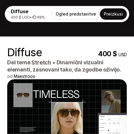
Diffuse
Ogled predstavitve
Preizkusi
400 $ USD
•
88%
Diffuse
400 $
USD
Del teme
Stretch
•
Dinamični vizualni
elementi, zasnovani tako, da zgodbe oživijo.
od
Maestrooo