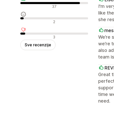
Pozitivne recenzije
I'm ve
37
like th
she res
Neutralne recenzije
2
mes
Negativne recenzije
We’re s
3
we’re t
Sve recenzije
also a
team is
REV
Great 
perfect
support
time w
need.