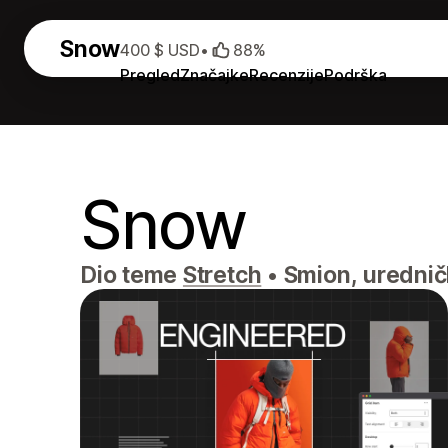
Snow
400 $ USD
•
88%
Pregled
Značajke
Recenzije
Podrška
Snow
Dio teme
Stretch
•
Smion, urednič