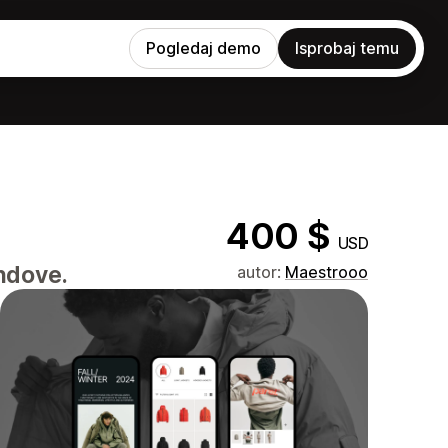
Pogledaj demo
Isprobaj temu
400 $
USD
ndove.
autor:
Maestrooo