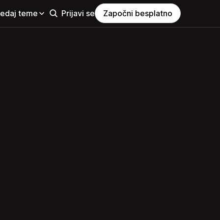
ledaj teme
Prijavi se
Započni besplatno