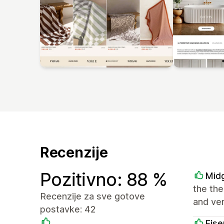
Recenzije
Pozitivno: 88 %
Midg
the the
Recenzije za sve gotove
and ver
postavke: 42
Eise