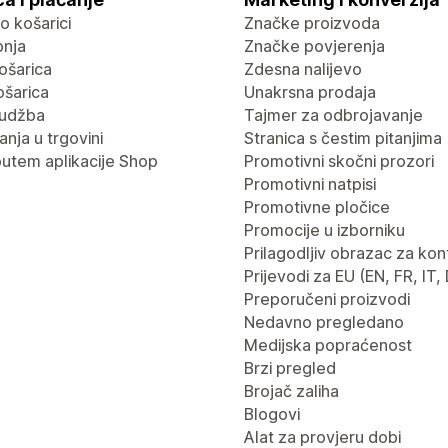
 o košarici
Značke proizvoda
pnja
Značke povjerenja
ošarica
Zdesna nalijevo
ošarica
Unakrsna prodaja
rudžba
Tajmer za odbrojavanje
nja u trgovini
Stranica s čestim pitanjima
putem aplikacije Shop
Promotivni skočni prozori
Promotivni natpisi
Promotivne pločice
Promocije u izborniku
Prilagodljiv obrazac za kon
Prijevodi za EU (EN, FR, IT,
Preporučeni proizvodi
Nedavno pregledano
Medijska popraćenost
Brzi pregled
Brojač zaliha
Blogovi
Alat za provjeru dobi