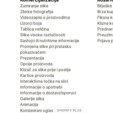
Zumiranje slike
Bilješke
Zbirke fotografija
Brza ku
Videozapisi o proizvodima
Fiksna k
Uzorci boja
Klizna k
Tablica veličina
Predna
Slike visoke razlučivosti
Preuzima
Sastojci ili nutritivne informacije
Prijava 
Promjena slike pri prelasku
pokazivačem
Prezentacija
Opcije proizvoda
Klizač za slike prije i poslije
Kartice proizvoda
Interaktivna točka na slici
Informacije o upotrebi
Informacije o dostavi/isporuci
Galerije slika
Animacija
Kombinirani oglas
SHOPIFY PLUS