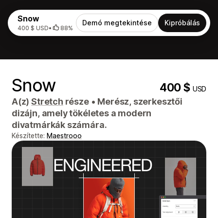
Snow
Demó megtekintése
Kipróbálás
400 $ USD
•
88%
Snow
400 $
USD
A(z)
Stretch
része
•
Merész, szerkesztői
dizájn, amely tökéletes a modern
divatmárkák számára.
Készítette:
Maestrooo