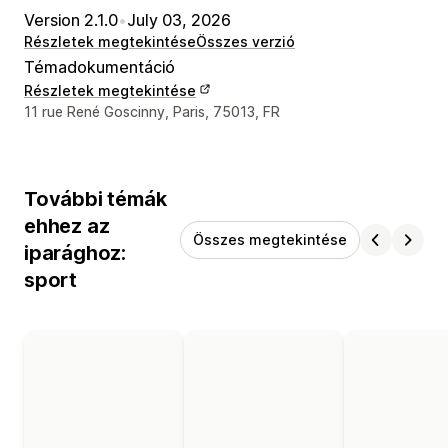
Version 2.1.0
•
July 03, 2026
Részletek megtekintése
Összes verzió
Témadokumentáció
Részletek megtekintése
Dizájner kapcsolattartási adatai
11 rue René Goscinny, Paris, 75013, FR
További témák
ehhez az
Összes megtekintése
iparághoz:
sport