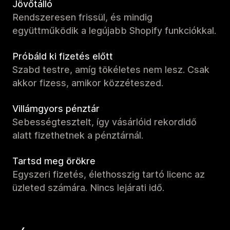
Jövőtálló
Rendszeresen frissül, és mindig
együttműködik a legújabb Shopify funkciókkal.
Próbáld ki fizetés előtt
Szabd testre, amíg tökéletes nem lesz. Csak
akkor fizess, amikor közzéteszed.
Villámgyors pénztár
Sebességtesztelt, így vásárlóid rekordidő
alatt fizethetnek a pénztárnál.
Tartsd meg örökre
Egyszeri fizetés, élethosszig tartó licenc az
üzleted számára. Nincs lejárati idő.