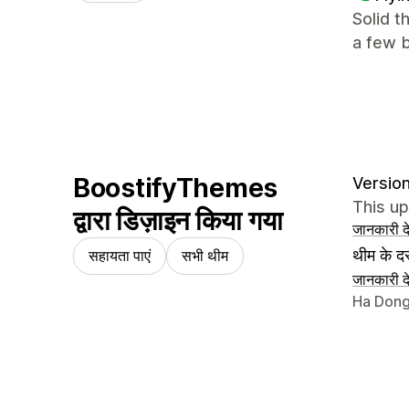
Solid t
a few b
BoostifyThemes
Version
This u
द्वारा डिज़ाइन किया गया
जानकारी दे
थीम के दस
सहायता पाएं
सभी थीम
जानकारी दे
डिज़ाइनर क
Ha Dong