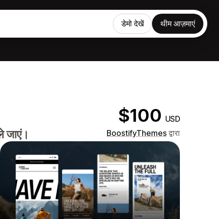
डेमो देखें
थीम आज़माएं
$100
USD
े जाएं।
BoostifyThemes
द्वारा