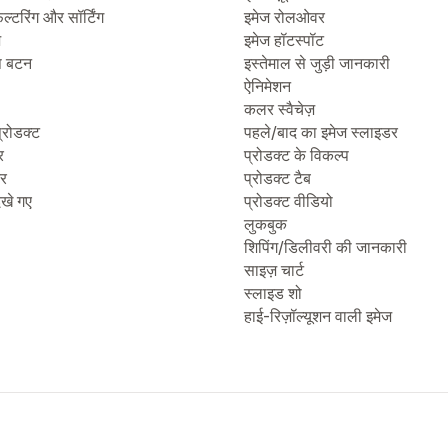
िल्टरिंग और सॉर्टिंग
इमेज रोलओवर
ज
इमेज हॉटस्पॉट
प बटन
इस्तेमाल से जुड़ी जानकारी
ऐनिमेशन
कलर स्वैचेज़
्रोडक्ट
पहले/बाद का इमेज स्लाइडर
र
प्रोडक्ट के विकल्प
टर
प्रोडक्ट टैब
देखे गए
प्रोडक्ट वीडियो
लुकबुक
शिपिंग/डिलीवरी की जानकारी
साइज़ चार्ट
स्लाइड शो
हाई-रिज़ॉल्यूशन वाली इमेज