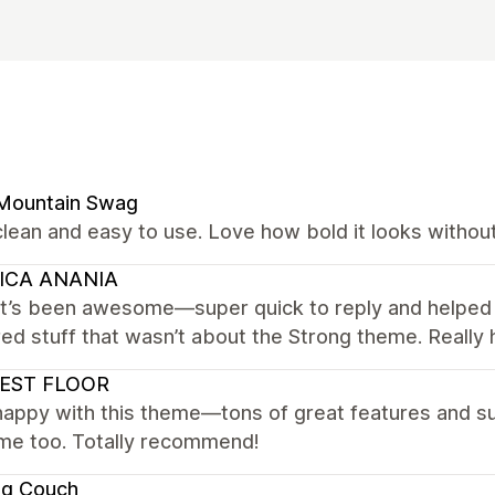
 Mountain Swag
lean and easy to use. Love how bold it looks withou
ICA ANANIA
t’s been awesome—super quick to reply and helped 
d stuff that wasn’t about the Strong theme. Really h
EST FLOOR
happy with this theme—tons of great features and s
e too. Totally recommend!
ng Couch