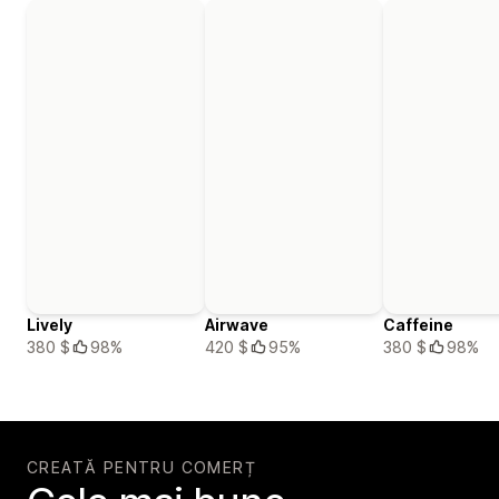
Lively
Airwave
Caffeine
380 $
98%
420 $
95%
380 $
98%
CREATĂ PENTRU COMERȚ