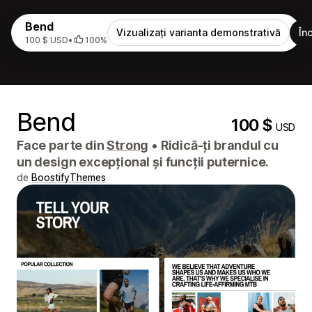
Bend
Vizualizați varianta demonstrativă
În
100 $ USD
•
100%
Bend
100 $
USD
Face parte din
Strong
•
Ridică-ți brandul cu
un design excepțional și funcții puternice.
de
BoostifyThemes