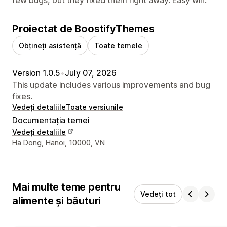
Proiectat de BoostifyThemes
Obțineți asistență
Toate temele
Version 1.0.5
•
July 07, 2026
This update includes various improvements and bug
fixes.
Vedeți detaliile
Toate versiunile
Documentația temei
Vedeți detaliile
Detaliile de contact ale designerului
Ha Dong, Hanoi, 10000, VN
Mai multe teme pentru
Vedeți tot
alimente și băuturi