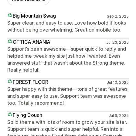
Big Mountain Swag
Sep 2, 2025
Super clean and easy to use. Love how bold it looks
without being overwhelming. Great on mobile too.
OTTICA ANANIA
Jul 23, 2025
Support’s been awesome—super quick to reply and
helped me tweak my site just how I wanted. Even
answered stuff that wasn’t about the Strong theme.
Really helpful!
FOREST FLOOR
Jul 10, 2025
Super happy with this theme—tons of great features
and super easy to use. Support team was awesome
too. Totally recommend!
Flying Couch
Jul 9, 2025
Solid theme with lots of room to grow your site later.
Support team is quick and super helpful. Ran into a
few bugs, but they fixed them right away. Easy win.