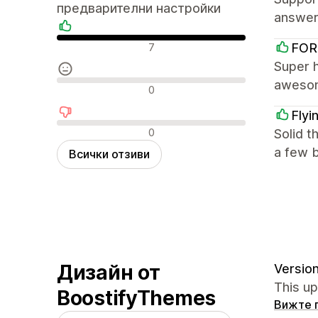
предварителни настройки
answere
Положителни отзиви
FOR
7
Super 
awesom
Неутрални отзиви
0
Flyi
Отрицателни отзиви
0
Solid t
a few b
Всички отзиви
Дизайн от
Version
This u
BoostifyThemes
Вижте 