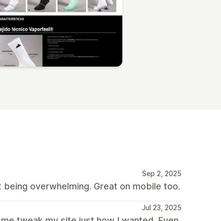
Sep 2, 2025
t being overwhelming. Great on mobile too.
Jul 23, 2025
me tweak my site just how I wanted. Even