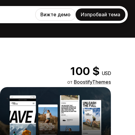
Вижте демо
Изпробвай тема
100 $
USD
от
BoostifyThemes