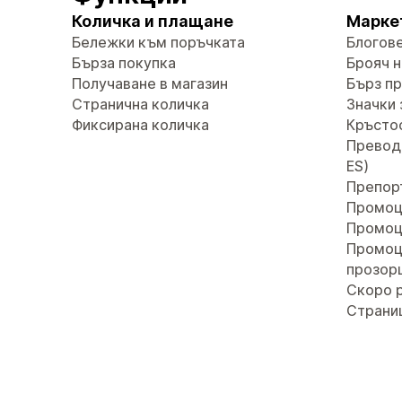
Количка и плащане
Марке
Бележки към поръчката
Блогов
Бърза покупка
Брояч н
Получаване в магазин
Бърз п
Странична количка
Значки 
Фиксирана количка
Кръсто
Преводи 
ES)
Препор
Промоц
Промоц
Промоц
прозор
Скоро 
Страни