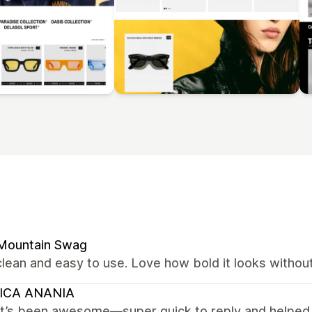
 Mountain Swag
lean and easy to use. Love how bold it looks withou
ICA ANANIA
t’s been awesome—super quick to reply and helped 