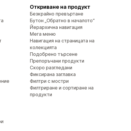
Откриване на продукт
Безкрайно превъртане
та
Бутон „Обратно в началото“
Йерархична навигация
Мега меню
т
Навигация на страницата на
колекцията
Подобрено търсене
Препоръчани продукти
Скоро разгледани
Фиксирана заглавка
ение
Филтри с мостри
Филтриране и сортиране на
продукти
ри