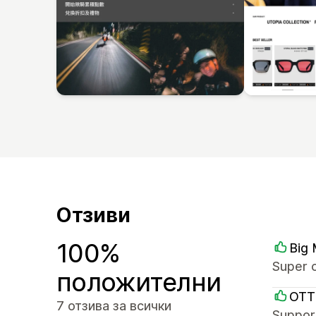
Отзиви
100%
Big
Super c
положителни
OTT
7 отзива за всички
Suppor