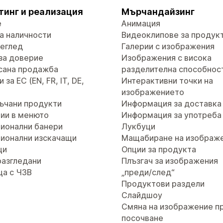
тинг и реализация
Мърчандайзинг
е
Анимация
а наличности
Видеоклипове за продук
реглед
Галерии с изображения
за доверие
Изображения с висока
сана продажба
разделителна способнос
за ЕС (EN, FR, IT, DE,
Интерактивни точки на
изображението
ъчани продукти
Информация за доставка
ии в менюто
Информация за употреба
ионални банери
Лукбуци
ионални изскачащи
Мащабиране на изображ
ци
Опции за продукта
разгледани
Плъзгач за изображения
ца с ЧЗВ
„преди/след“
Продуктови раздели
Слайдшоу
Смяна на изображение п
посочване