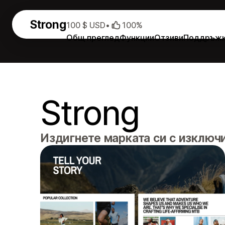
Strong
100 $ USD
•
100%
Общ преглед
Функции
Отзиви
Поддръж
Strong
Издигнете марката си с изключ