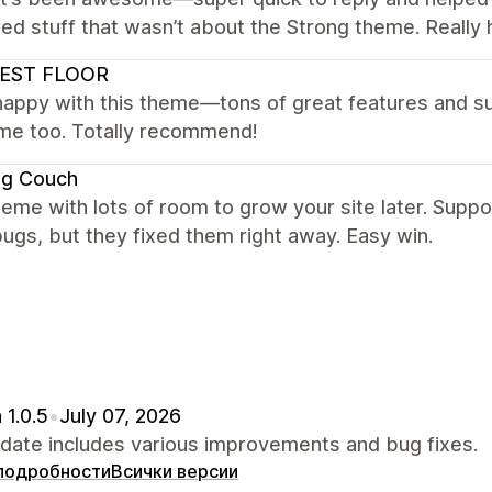
d stuff that wasn’t about the Strong theme. Really h
EST FLOOR
happy with this theme—tons of great features and s
e too. Totally recommend!
ng Couch
heme with lots of room to grow your site later. Suppo
ugs, but they fixed them right away. Easy win.
 1.0.5
•
July 07, 2026
pdate includes various improvements and bug fixes.
подробности
Всички версии