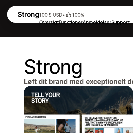
Strong
100 $ USD
•
100%
Oversigt
Funktioner
Anmeldelser
Support
Strong
Løft dit brand med exceptionelt d