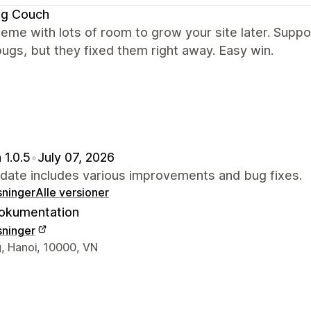
ng Couch
heme with lots of room to grow your site later. Suppo
ugs, but they fixed them right away. Easy win.
 1.0.5
•
July 07, 2026
pdate includes various improvements and bug fixes.
sninger
Alle versioner
okumentation
sninger
ktoplysninger
, Hanoi, 10000, VN