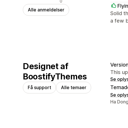
0
Flyi
Alle anmeldelser
Solid t
a few b
Designet af
Version
This u
BoostifyThemes
Se oply
Temad
Få support
Alle temaer
Se oply
Se konta
Ha Dong