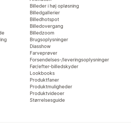
Billeder i høj opløsning
Billedgallerier
Billedhotspot
Billedovergang
de
Billedzoom
ring
Brugsoplysninger
Diasshow
Farveprøver
Forsendelses-/leveringsoplysninger
Før/efter-billedskyder
Lookbooks
Produktfaner
Produktmuligheder
Produktvideoer
Størrelsesguide