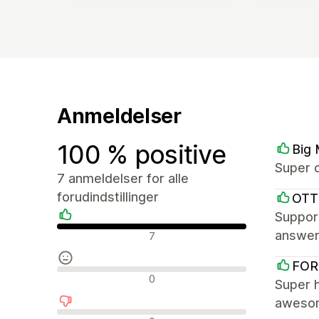
Anmeldelser
100 % positive
Big
Super c
7 anmeldelser for alle
forudindstillinger
OTT
Suppor
Positive anmeldelser
answere
7
FOR
Neutrale anmeldelser
0
Super 
awesom
Negative anmeldelser