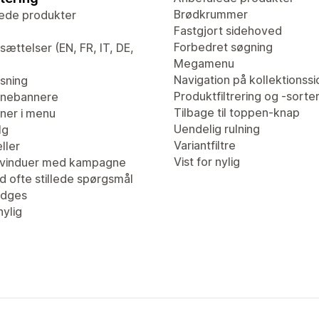
Brødkrummer
ede produkter
Fastgjort sidehoved
Forbedret søgning
ættelser (EN, FR, IT, DE,
Megamenu
Navigation på kollektionssi
isning
Produktfiltrering og -sorte
nebannere
Tilbage til toppen-knap
er i menu
Uendelig rulning
lg
Variantfiltre
ller
Vist for nylig
vinduer med kampagne
d ofte stillede spørgsmål
adges
nylig