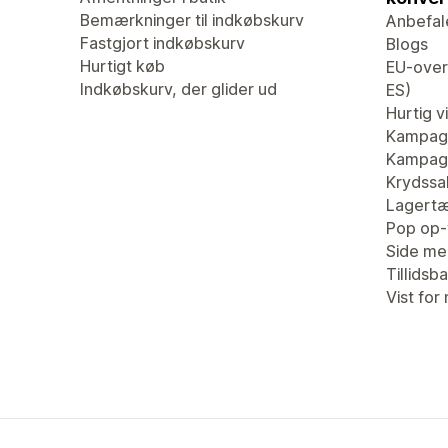
Bemærkninger til indkøbskurv
Anbefal
Fastgjort indkøbskurv
Blogs
Hurtigt køb
EU-overs
Indkøbskurv, der glider ud
ES)
Hurtig v
Kampag
Kampagn
Krydssa
Lagertæ
Pop op-
Side me
Tillidsb
Vist for 