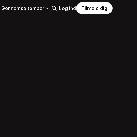
Gennemse temaer
Log ind
Tilmeld dig