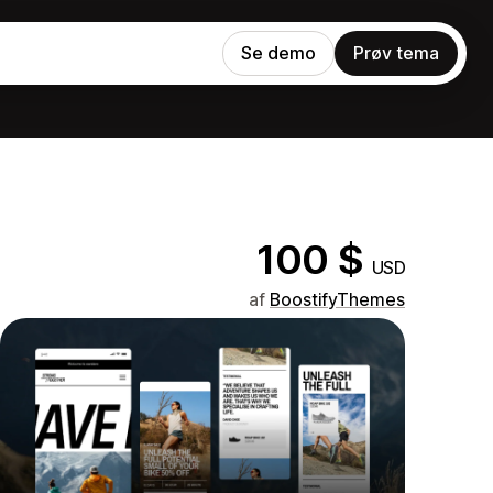
Se demo
Prøv tema
100 $
USD
af
BoostifyThemes