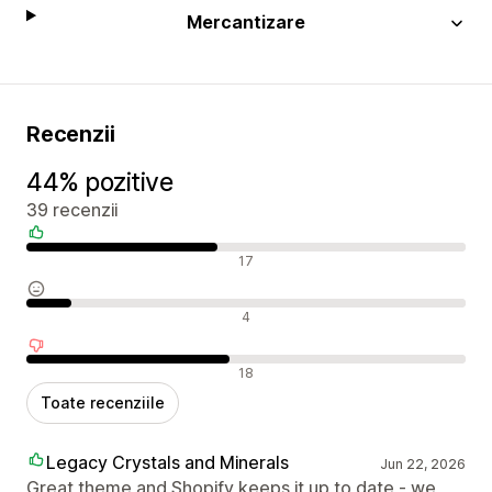
Mercantizare
Recenzii
44% pozitive
39 recenzii
Recenzii pozitive
17
Recenzii neutre
4
Recenzii negative
18
Toate recenziile
Legacy Crystals and Minerals
Jun 22, 2026
Great theme and Shopify keeps it up to date - we