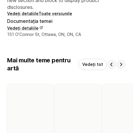
new section and block to display product
disclosures.
Vedeți detaliile
Toate versiunile
Documentația temei
Vedeți detaliile
Detaliile de contact ale designerului
151 O’Connor St, Ottawa, ON, ON, CA
Mai multe teme pentru
Vedeți tot
artă