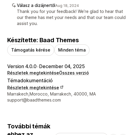
Válasz a dizájnertől
Aug 18, 2024
Thank you for your feedback! We’re glad to hear that
our theme has met your needs and that our team could
assist you.
Készítette: Baad Themes
Támogatás kérése
Minden téma
Version 4.0.0
•
December 04, 2025
Részletek megtekintése
Összes verzió
Témadokumentáció
Részletek megtekintése
Dizájner kapcsolattartási adatai
Marrakech,Morocco, Marrakech, 40000, MA
support@baadthemes.com
További témák
ehhez az