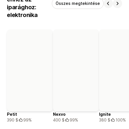
Összes megtekintése
iparághoz:
elektronika
Petit
Nexvo
Ignite
390 $
99%
400 $
99%
380 $
100%