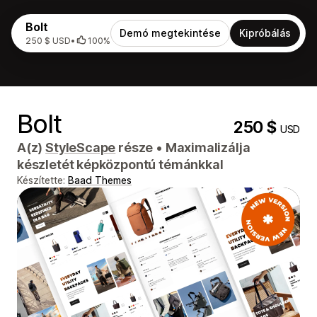
Bolt
Demó megtekintése
Kipróbálás
250 $ USD
•
100%
Bolt
250 $
USD
A(z)
StyleScape
része
•
Maximalizálja
készletét képközpontú témánkkal
Készítette:
Baad Themes