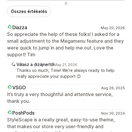
Negatív értékelések
0
Összes értékelés
Diazza
May 20, 2026
So appreciate the help of these folks! I asked for a
small adjustment to the Megamenu feature and they
were quick to jump in and help me out. Love the
support! Tim
Válasz a dizájnertől
May 21, 2026
Thanks so much, Time! We’re always ready to help.
really appreciate your support 😊
VSGO
Aug 26, 2025
It’s truly a very thoughtful and attentive service,
thank you.
PoshPods
Nov 30, 2024
StyleScape is a really great, easy-to-use theme,
that makes our store very user-friendly and