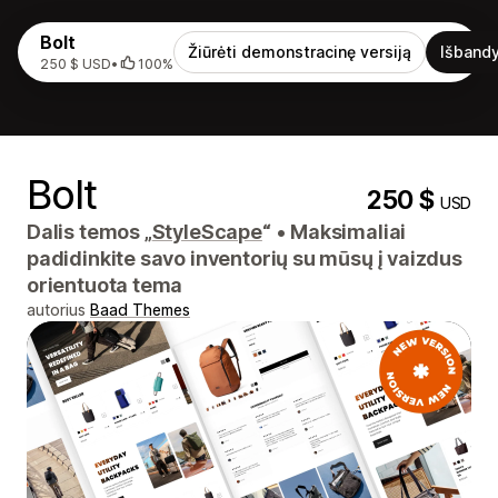
Bolt
Žiūrėti demonstracinę versiją
Išbandy
250 $ USD
•
100%
Bolt
250 $
USD
Dalis temos „
StyleScape
“
•
Maksimaliai
padidinkite savo inventorių su mūsų į vaizdus
orientuota tema
autorius
Baad Themes