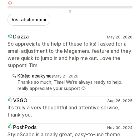
Neigiami atsiliepimai
0
Visi atsiliepimai
Diazza
May 20, 2026
So appreciate the help of these folks! I asked for a
small adjustment to the Megamenu feature and they
were quick to jump in and help me out. Love the
support! Tim
Kūrėjo atsakymas
May 21, 2026
Thanks so much, Time! We’re always ready to help.
really appreciate your support 😊
VSGO
Aug 26, 2025
It’s truly a very thoughtful and attentive service,
thank you.
PoshPods
Nov 30, 2024
StyleScape is a really great, easy-to-use theme,