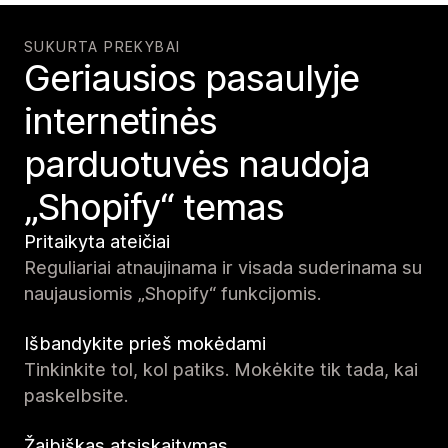
SUKURTA PREKYBAI
Geriausios pasaulyje
internetinės
parduotuvės naudoja
„Shopify“ temas
Pritaikyta ateičiai
Reguliariai atnaujinama ir visada suderinama su
naujausiomis „Shopify“ funkcijomis.
Išbandykite prieš mokėdami
Tinkinkite tol, kol patiks. Mokėkite tik tada, kai
paskelbsite.
Žaibiškas atsiskaitymas