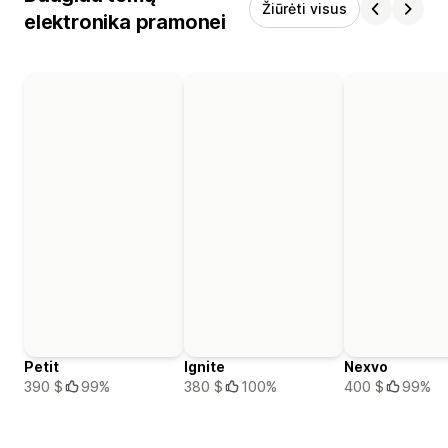
Žiūrėti visus
elektronika pramonei
Petit
Ignite
Nexvo
390 $
99%
380 $
100%
400 $
99%