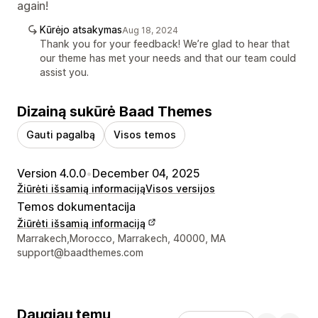
again!
Kūrėjo atsakymas
Aug 18, 2024
Thank you for your feedback! We’re glad to hear that
our theme has met your needs and that our team could
assist you.
Dizainą sukūrė Baad Themes
Gauti pagalbą
Visos temos
Version 4.0.0
•
December 04, 2025
Žiūrėti išsamią informaciją
Visos versijos
Temos dokumentacija
Žiūrėti išsamią informaciją
Kūrėjo kontaktiniai duomenys
Marrakech,Morocco, Marrakech, 40000, MA
support@baadthemes.com
Daugiau temų