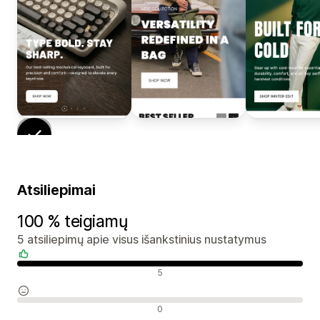
Atsiliepimai
100 % teigiamų
5 atsiliepimų apie visus išankstinius nustatymus
Teigiami atsiliepimai
5
Neutralūs atsiliepimai
0