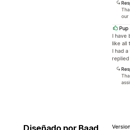
Res
Tha
our
Pup
I have 
like al
I had 
replied
Res
Tha
assi
Diseñado por Baad
Version