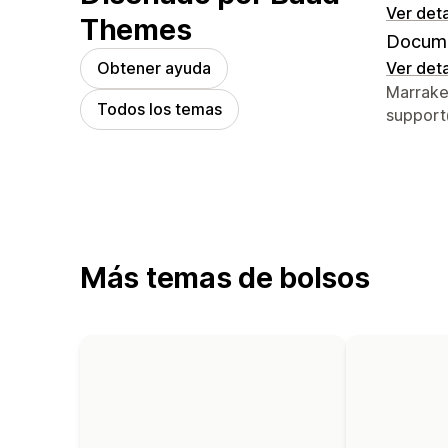
Ver deta
Themes
Docume
Obtener ayuda
Ver deta
Detalles
Marrake
Todos los temas
suppor
Más temas de bolsos