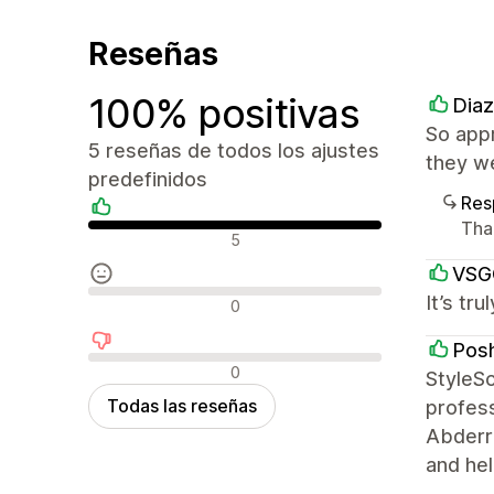
Reseñas
100% positivas
Dia
So appr
5 reseñas de todos los ajustes
they we
predefinidos
Res
Tha
Reseñas positivas
5
VSG
Reseñas neutras
It’s tr
0
Pos
Reseñas negativas
0
StyleSc
Todas las reseñas
profess
Abderra
and hel