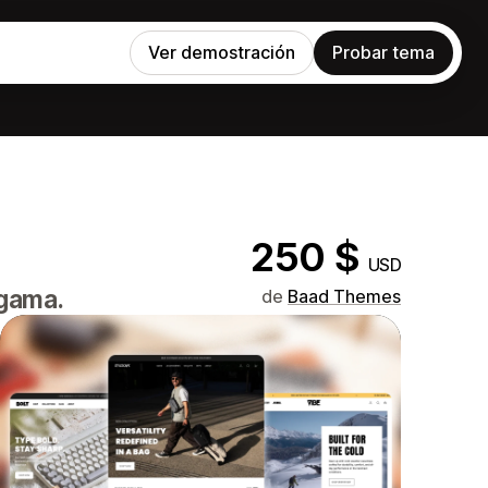
Ver demostración
Probar tema
250 $
USD
 gama.
de
Baad Themes