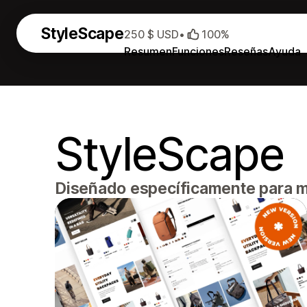
StyleScape
250 $ USD
•
100%
Resumen
Funciones
Reseñas
Ayuda
StyleScape
Diseñado específicamente para m