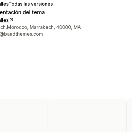
lles
Todas las versiones
ntación del tema
lles
 de contacto del diseñador
ch,Morocco, Marrakech, 40000, MA
t@baadthemes.com