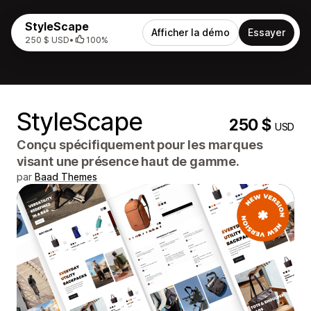
StyleScape
Afficher la démo
Essayer
250 $ USD
•
100%
StyleScape
250 $
USD
Conçu spécifiquement pour les marques
visant une présence haut de gamme.
par
Baad Themes