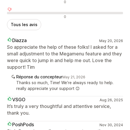
Avis neutres
0
Avis négatifs
0
Tous les avis
Diazza
May 20, 2026
So appreciate the help of these folks! I asked for a
small adjustment to the Megamenu feature and they
were quick to jump in and help me out. Love the
support! Tim
Réponse du concepteur
May 21, 2026
Thanks so much, Time! We’re always ready to help.
really appreciate your support 😊
VSGO
Aug 26, 2025
It’s truly a very thoughtful and attentive service,
thank you.
PoshPods
Nov 30, 2024