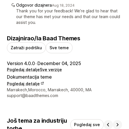
Odgovor dizajnera
Aug 18, 2024
Thank you for your feedback! We’re glad to hear that
our theme has met your needs and that our team could
assist you.
Dizajnirao/la Baad Themes
Zatraži podršku
Sve teme
Version 4.0.0
•
December 04, 2025
Pogledaj detalje
Sve verzije
Dokumentacija teme
Pogledaj detalje
Podaci za kontakt dizajnera
Marrakech,Morocco, Marrakech, 40000, MA
support@baadthemes.com
Još tema za industriju
Pogledaj sve
torbe