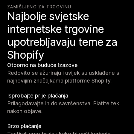
ZAMIŠLJENO ZA TRGOVINU
Najbolje svjetske
internetske trgovine
upotrebljavaju teme za
Shopify
Otporno na buduće izazove
Redovito se ažuriraju i uvijek su usklađene s
najnovijim značajkama platforme Shopify.
Isprobajte prije plaćanja
Prilagođavajte ih do savršenstva. Platite tek
nakon objave.
Brzo plaćanje
Testirali smo brzinu kako bi vaši korisnici