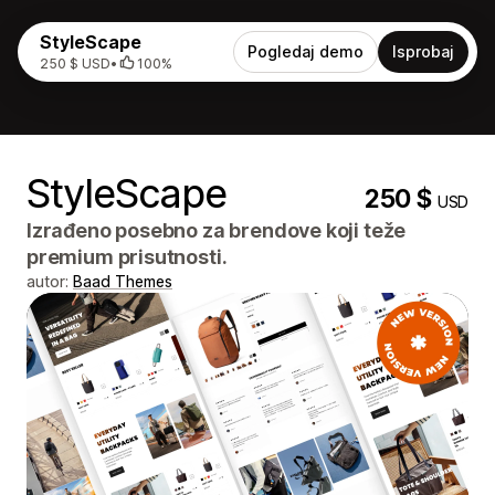
StyleScape
Pogledaj demo
Isprobaj
250 $ USD
•
100%
StyleScape
250 $
USD
Izrađeno posebno za brendove koji teže
premium prisutnosti.
autor:
Baad Themes