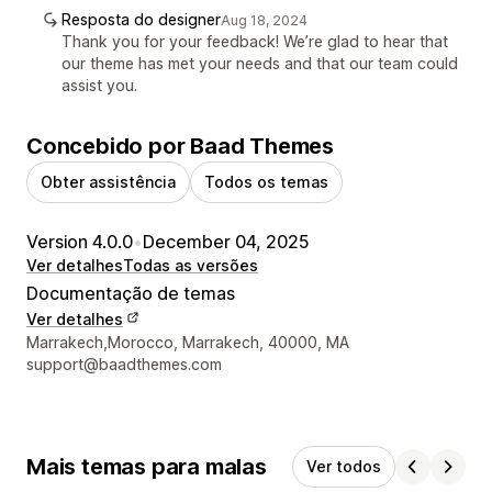
Resposta do designer
Aug 18, 2024
Thank you for your feedback! We’re glad to hear that
our theme has met your needs and that our team could
assist you.
Concebido por Baad Themes
Obter assistência
Todos os temas
Version 4.0.0
•
December 04, 2025
Ver detalhes
Todas as versões
Documentação de temas
Ver detalhes
Detalhes de contacto do designer
Marrakech,Morocco, Marrakech, 40000, MA
support@baadthemes.com
Mais temas para malas
Ver todos