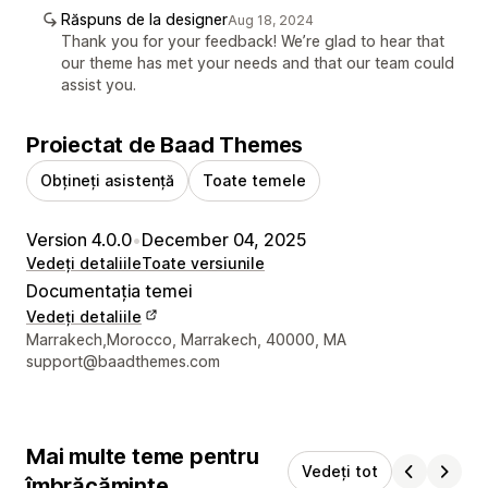
Răspuns de la designer
Aug 18, 2024
Thank you for your feedback! We’re glad to hear that
our theme has met your needs and that our team could
assist you.
Proiectat de Baad Themes
Obțineți asistență
Toate temele
Version 4.0.0
•
December 04, 2025
Vedeți detaliile
Toate versiunile
Documentația temei
Vedeți detaliile
Detaliile de contact ale designerului
Marrakech,Morocco, Marrakech, 40000, MA
support@baadthemes.com
Mai multe teme pentru
Vedeți tot
îmbrăcăminte