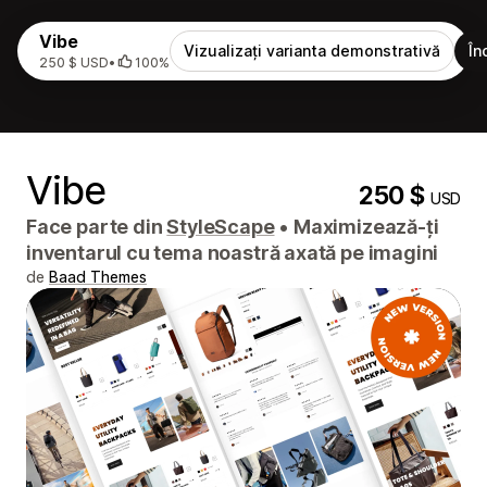
Vibe
Vizualizați varianta demonstrativă
În
250 $ USD
•
100%
Vibe
250 $
USD
Face parte din
StyleScape
•
Maximizează-ți
inventarul cu tema noastră axată pe imagini
de
Baad Themes