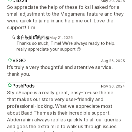
Diazza
May 20, 2026
So appreciate the help of these folks! I asked for a
small adjustment to the Megamenu feature and they
were quick to jump in and help me out. Love the
support! Tim
來自設計師的回覆
May 21, 2026
Thanks so much, Time! We’re always ready to help.
really appreciate your support 😊
VSGO
Aug 26, 2025
It’s truly a very thoughtful and attentive service,
thank you.
PoshPods
Nov 30, 2024
StyleScape is a really great, easy-to-use theme,
that makes our store very user-friendly and
professional-looking. What we appreciate most
about Baad Themes is their incredible support.
Abderrahim always replies quickly to all our queries
and goes the extra mile to walk us through issues