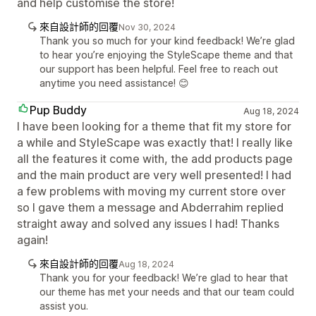
and help customise the store!
來自設計師的回覆
Nov 30, 2024
Thank you so much for your kind feedback! We’re glad
to hear you’re enjoying the StyleScape theme and that
our support has been helpful. Feel free to reach out
anytime you need assistance! 😊
Pup Buddy
Aug 18, 2024
I have been looking for a theme that fit my store for
a while and StyleScape was exactly that! I really like
all the features it come with, the add products page
and the main product are very well presented! I had
a few problems with moving my current store over
so I gave them a message and Abderrahim replied
straight away and solved any issues I had! Thanks
again!
來自設計師的回覆
Aug 18, 2024
Thank you for your feedback! We’re glad to hear that
our theme has met your needs and that our team could
assist you.