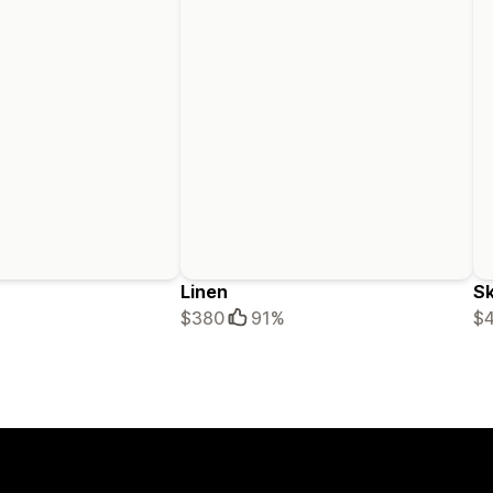
Linen
Sk
$380
91%
$