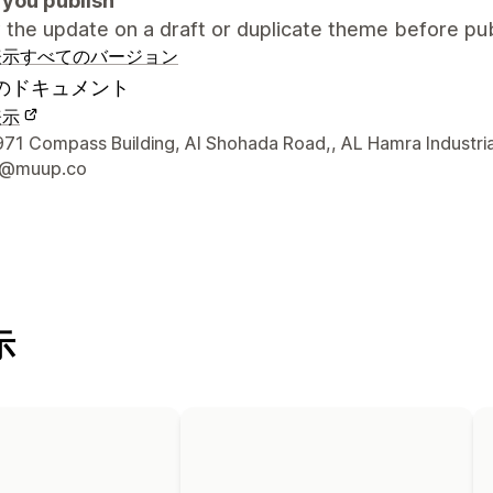
 you publish
the update on a draft or duplicate theme before pub
表示
すべてのバージョン
のドキュメント
表示
ナーの連絡先情報
1 Compass Building, Al Shohada Road,, AL Hamra Industria
t@muup.co
示