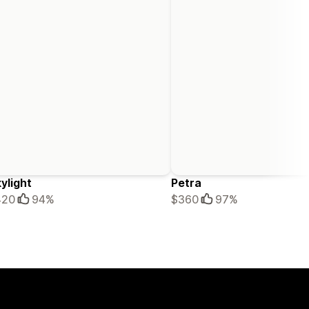
ylight
Petra
420
94%
$360
97%