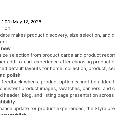
 1.0.1
•
May 12, 2026
 1.0.1
pdate makes product discovery, size selection, and 
ent.
 new
 size selection from product cards and product rec
er add-to-cart experience after choosing product o
ed default layouts for home, collection, product, s
and polish
r feedback when a product option cannot be added t
onsistent product images, swatches, banners, and 
d header, blog, and listing page presentation across
ibility
ance update for product experiences, the Styra pre