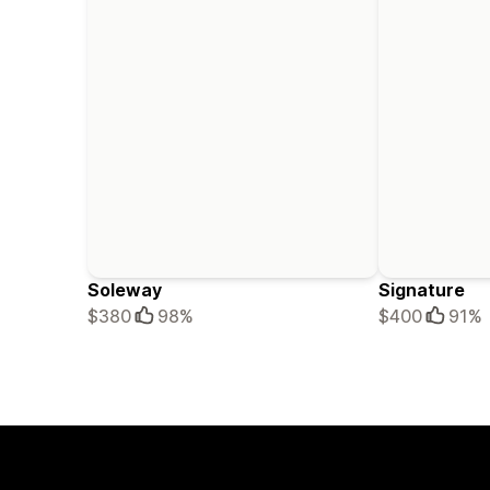
Soleway
Signature
$380
98%
$400
91%