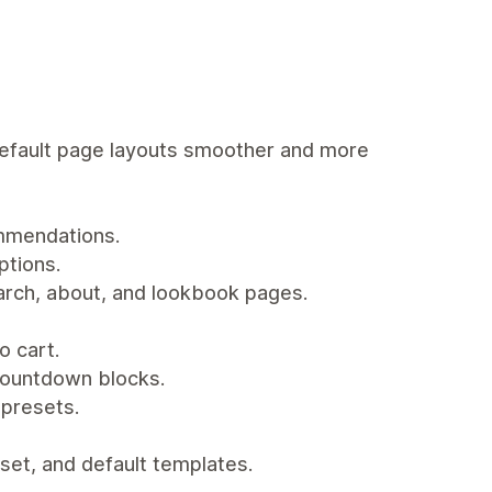
default page layouts smoother and more
ommendations.
ptions.
earch, about, and lookbook pages.
o cart.
countdown blocks.
 presets.
set, and default templates.