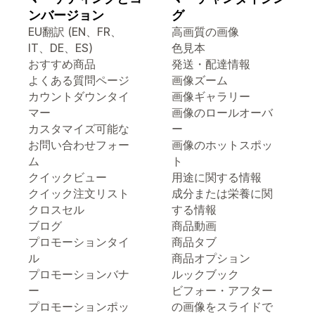
ンバージョン
グ
EU翻訳 (EN、FR、
高画質の画像
IT、DE、ES)
色見本
おすすめ商品
発送・配達情報
よくある質問ページ
画像ズーム
カウントダウンタイ
画像ギャラリー
マー
画像のロールオーバ
カスタマイズ可能な
ー
お問い合わせフォー
画像のホットスポッ
ム
ト
クイックビュー
用途に関する情報
クイック注文リスト
成分または栄養に関
クロスセル
する情報
ブログ
商品動画
プロモーションタイ
商品タブ
ル
商品オプション
プロモーションバナ
ルックブック
ー
ビフォー・アフター
プロモーションポッ
の画像をスライドで