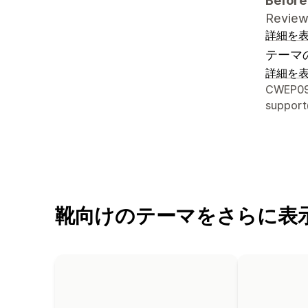
Before
Review 
詳細を
テーマ
詳細を
デザイ
CWEP097
suppor
靴向けのテーマをさらに表