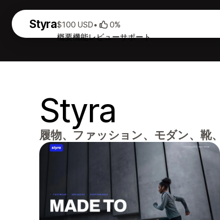
Styra
$100 USD
•
0%
概要
機能
レビュー
サポート
Styra
履物、ファッション、モダン、靴