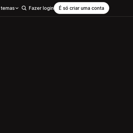
 temas
Fazer login
É só criar uma conta