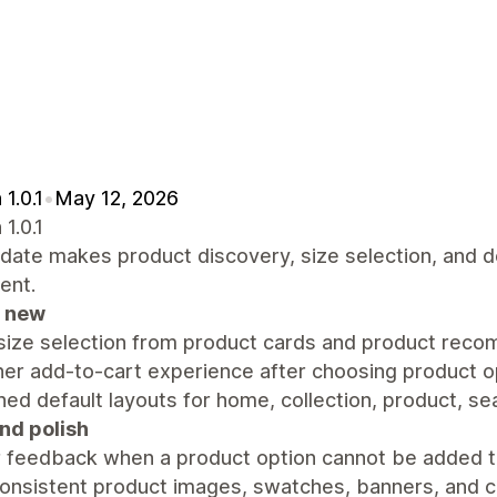
 1.0.1
•
May 12, 2026
 1.0.1
pdate makes product discovery, size selection, and 
ent.
 new
 size selection from product cards and product rec
er add-to-cart experience after choosing product o
ed default layouts for home, collection, product, s
and polish
r feedback when a product option cannot be added t
onsistent product images, swatches, banners, and 