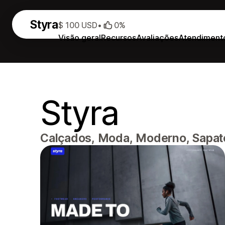
Styra
$ 100 USD
•
0%
Visão geral
Recursos
Avaliações
Atendiment
Styra
Calçados, Moda, Moderno, Sapato