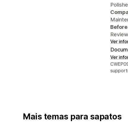
Polishe
Compat
Mainten
Before
Review 
Ver inf
Docume
Ver inf
Informa
CWEP097
suppor
Mais temas para sapatos