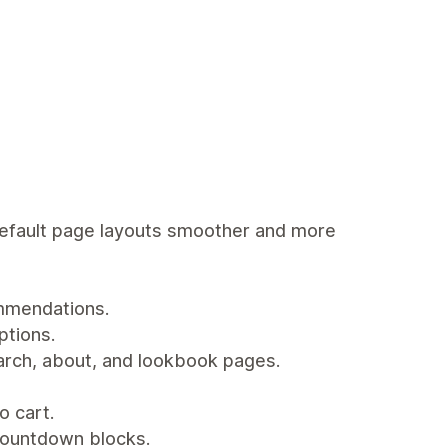
default page layouts smoother and more
ommendations.
ptions.
earch, about, and lookbook pages.
o cart.
countdown blocks.