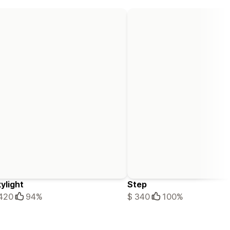
ylight
Step
420
94%
$ 340
100%