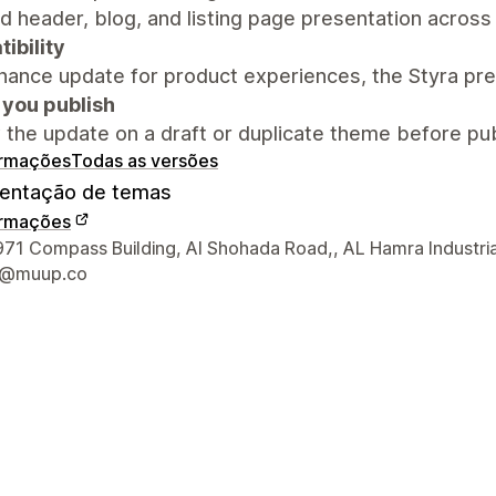
d header, blog, and listing page presentation across
ibility
ance update for product experiences, the Styra pre
 you publish
the update on a draft or duplicate theme before pub
ormações
Todas as versões
ntação de temas
ormações
ções de contato do designer
1 Compass Building, Al Shohada Road,, AL Hamra Industria
t@muup.co