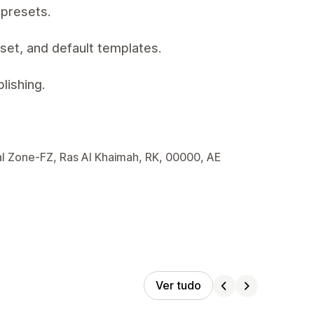
 presets.
set, and default templates.
lishing.
l Zone-FZ, Ras Al Khaimah, RK, 00000, AE
Ver tudo