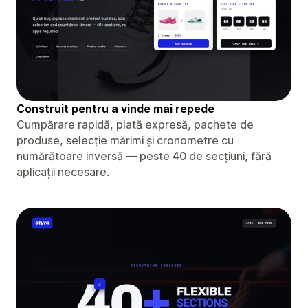
Construit pentru a vinde mai repede
Cumpărare rapidă, plată expresă, pachete de
produse, selecție mărimi și cronometre cu
numărătoare inversă — peste 40 de secțiuni, fără
aplicații necesare.