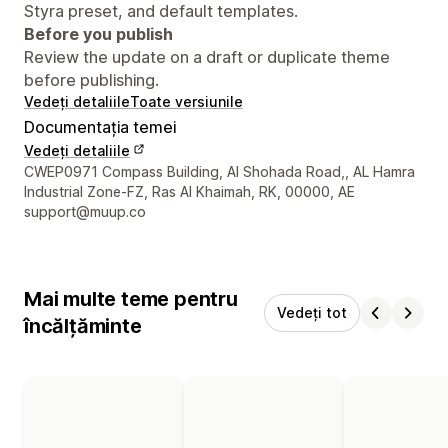
Styra preset, and default templates.
Before you publish
Review the update on a draft or duplicate theme
before publishing.
Vedeți detaliile
Toate versiunile
Documentația temei
Vedeți detaliile
Detaliile de contact ale designerului
CWEP0971 Compass Building, Al Shohada Road,, AL Hamra
Industrial Zone-FZ, Ras Al Khaimah, RK, 00000, AE
support@muup.co
Mai multe teme pentru
Vedeți tot
încălțăminte