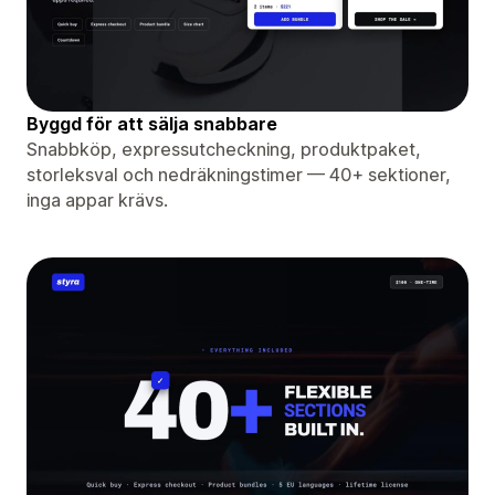
Byggd för att sälja snabbare
Snabbköp, expressutcheckning, produktpaket,
storleksval och nedräkningstimer — 40+ sektioner,
inga appar krävs.