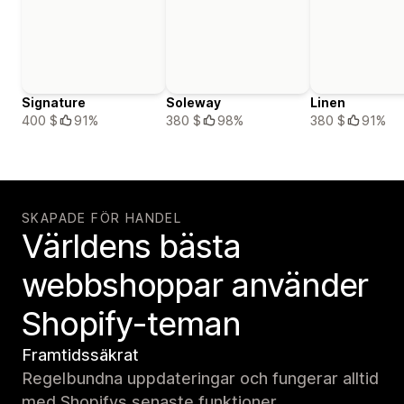
Signature
Soleway
Linen
400 $
91%
380 $
98%
380 $
91%
SKAPADE FÖR HANDEL
Världens bästa
webbshoppar använder
Shopify-teman
Framtidssäkrat
Regelbundna uppdateringar och fungerar alltid
med Shopifys senaste funktioner.