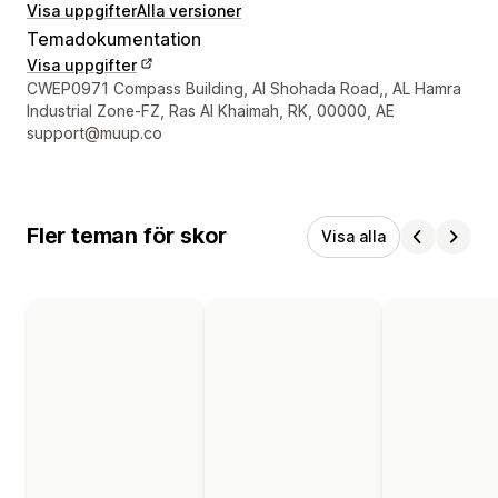
Visa uppgifter
Alla versioner
Temadokumentation
Visa uppgifter
Designerns kontaktuppgifter
CWEP0971 Compass Building, Al Shohada Road,, AL Hamra
Industrial Zone-FZ, Ras Al Khaimah, RK, 00000, AE
support@muup.co
Fler teman för skor
Visa alla