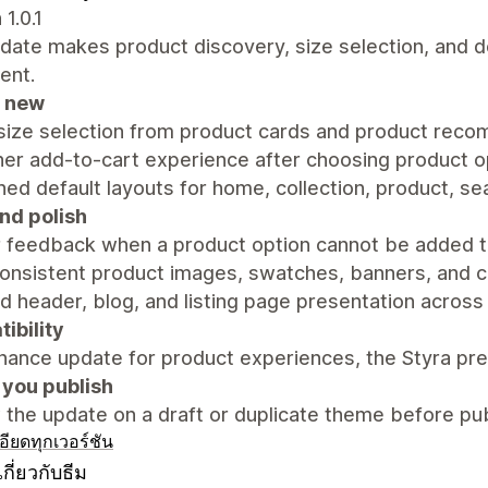
 1.0.1
pdate makes product discovery, size selection, and 
ent.
 new
 size selection from product cards and product rec
er add-to-cart experience after choosing product o
ed default layouts for home, collection, product, s
and polish
r feedback when a product option cannot be added t
onsistent product images, swatches, banners, and 
d header, blog, and listing page presentation across
ibility
ance update for product experiences, the Styra pre
 you publish
the update on a draft or duplicate theme before pub
อียด
ทุกเวอร์ชัน
กี่ยวกับธีม