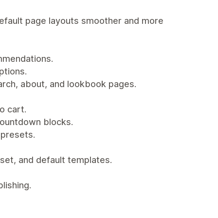
default page layouts smoother and more
ommendations.
ptions.
earch, about, and lookbook pages.
o cart.
countdown blocks.
 presets.
set, and default templates.
lishing.