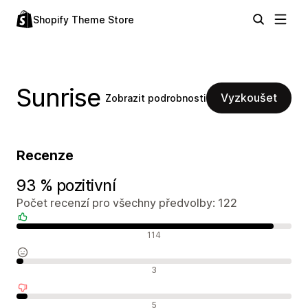
Shopify Theme Store
Sunrise
Vyzkoušet
Zobrazit podrobnosti
Recenze
93 % pozitivní
Počet recenzí pro všechny předvolby: 122
Pozitivní recenze
114
Neutrální recenze
3
Negativní recenze
5