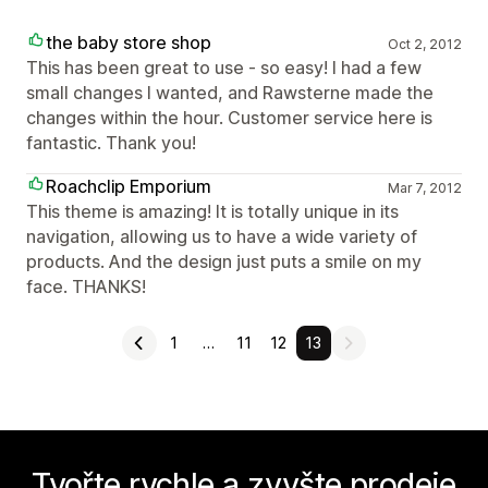
the baby store shop
Oct 2, 2012
This has been great to use - so easy! I had a few
small changes I wanted, and Rawsterne made the
changes within the hour. Customer service here is
fantastic. Thank you!
Roachclip Emporium
Mar 7, 2012
This theme is amazing! It is totally unique in its
navigation, allowing us to have a wide variety of
products. And the design just puts a smile on my
face. THANKS!
1
…
11
12
13
Tvořte rychle a zvyšte prodeje