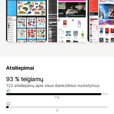
Atsiliepimai
93 % teigiamų
122 atsiliepimų apie visus išankstinius nustatymus
Teigiami atsiliepimai
114
Neutralūs atsiliepimai
3