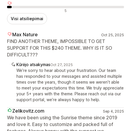
Neigiami atsiliepimai
5
Visi atsiliepimai
Max Nature
Oct 25, 2025
FIND ANOTHER THEME, IMPOSSIBLE TO GET
SUPPORT FOR THIS $240 THEME. WHY IS IT SO
DIFFICULT???
Kūrėjo atsakymas
Oct 27, 2025
We’re sorry to hear about your frustration. Our team
has responded to your messages and assisted multiple
times over the years, though it seems we weren’t able
to meet your expectations this time. We truly appreciate
your 5+ years with the theme. Please reach out via our
support portal, we’re always happy to help.
Zelikovitz.com
Sep 4, 2025
We have been using the Sunrise theme since 2019
and love it. Easy to customize and packed full of
features. Always happy with the support we