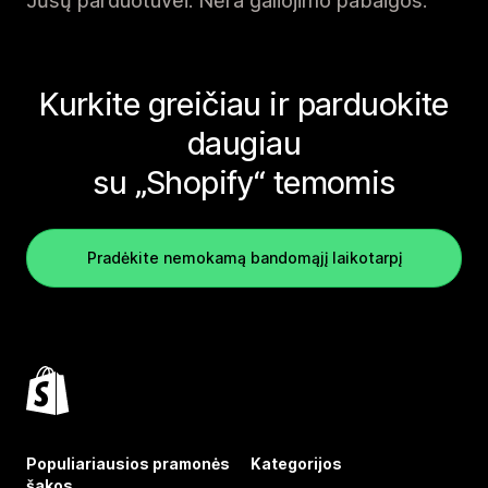
Jūsų parduotuvei. Nėra galiojimo pabaigos.
Kurkite greičiau ir parduokite
daugiau
su „Shopify“ temomis
Pradėkite nemokamą bandomąjį laikotarpį
Populiariausios pramonės
Kategorijos
šakos