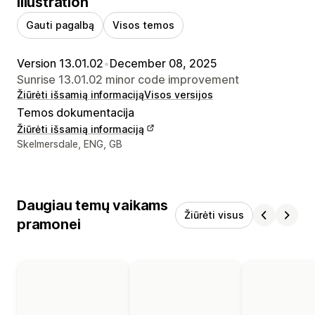
Illustration
Gauti pagalbą
Visos temos
Version 13.01.02
•
December 08, 2025
Sunrise 13.01.02 minor code improvement
Žiūrėti išsamią informaciją
Visos versijos
Temos dokumentacija
Žiūrėti išsamią informaciją
Kūrėjo kontaktiniai duomenys
Skelmersdale, ENG, GB
Daugiau temų vaikams
Žiūrėti visus
pramonei