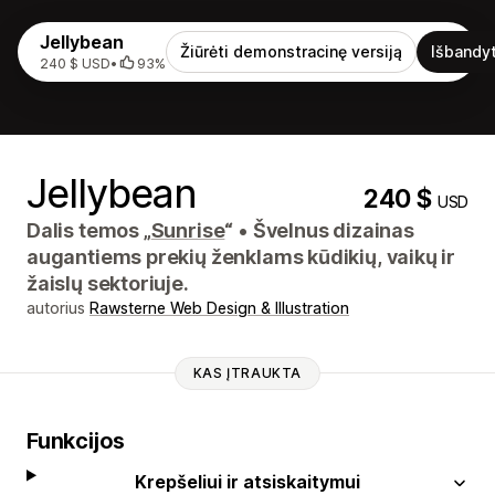
Jellybean
Žiūrėti demonstracinę versiją
Išbandyt
240 $ USD
•
93%
Jellybean
240 $
USD
Dalis temos „
Sunrise
“
•
Švelnus dizainas
augantiems prekių ženklams kūdikių, vaikų ir
žaislų sektoriuje.
autorius
Rawsterne Web Design & Illustration
KAS ĮTRAUKTA
Funkcijos
Krepšeliui ir atsiskaitymui