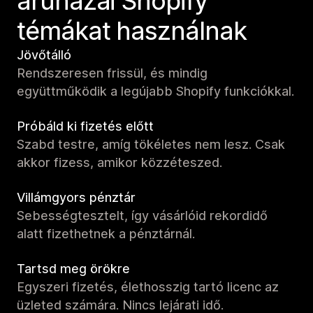
áruházai Shopify
témákat használnak
Jövőtálló
Rendszeresen frissül, és mindig
együttműködik a legújabb Shopify funkciókkal.
Próbáld ki fizetés előtt
Szabd testre, amíg tökéletes nem lesz. Csak
akkor fizess, amikor közzéteszed.
Villámgyors pénztár
Sebességtesztelt, így vásárlóid rekordidő
alatt fizethetnek a pénztárnál.
Tartsd meg örökre
Egyszeri fizetés, élethosszig tartó licenc az
üzleted számára. Nincs lejárati idő.