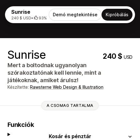
Sunrise
Demó megtekintése
Kipróbálás
240 $ USD
•
93%
Sunrise
240 $
USD
Mert a boltodnak ugyanolyan
szórakoztatónak kell lennie, mint a
játékoknak, amiket árulsz!
Készítette:
Rawsterne Web Design & Illustration
A CSOMAG TARTALMA
Funkciók
Kosár és pénztár