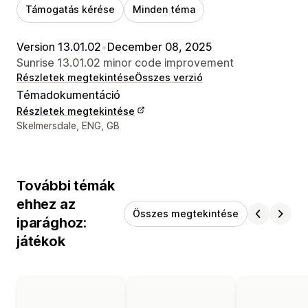
Támogatás kérése
Minden téma
Version 13.01.02
•
December 08, 2025
Sunrise 13.01.02 minor code improvement
Részletek megtekintése
Összes verzió
Témadokumentáció
Részletek megtekintése
Dizájner kapcsolattartási adatai
Skelmersdale, ENG, GB
További témák
ehhez az
Összes megtekintése
iparághoz:
játékok