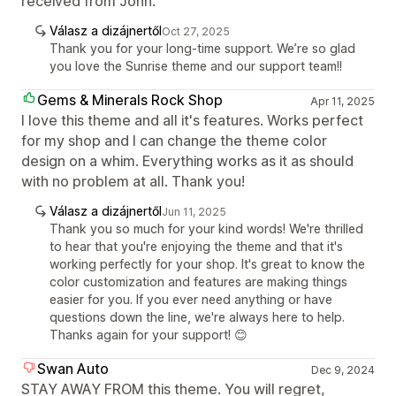
received from John.
Válasz a dizájnertől
Oct 27, 2025
Thank you for your long-time support. We’re so glad
you love the Sunrise theme and our support team!!
Gems & Minerals Rock Shop
Apr 11, 2025
I love this theme and all it's features. Works perfect
for my shop and I can change the theme color
design on a whim. Everything works as it as should
with no problem at all. Thank you!
Válasz a dizájnertől
Jun 11, 2025
Thank you so much for your kind words! We're thrilled
to hear that you're enjoying the theme and that it's
working perfectly for your shop. It's great to know the
color customization and features are making things
easier for you. If you ever need anything or have
questions down the line, we're always here to help.
Thanks again for your support! 😊
Swan Auto
Dec 9, 2024
STAY AWAY FROM this theme. You will regret,