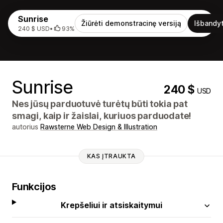
Sunrise
Žiūrėti demonstracinę versiją
Išbandyt
240 $ USD
•
93%
Sunrise
240 $
USD
Nes jūsų parduotuvė turėtų būti tokia pat
smagi, kaip ir žaislai, kuriuos parduodate!
autorius
Rawsterne Web Design & Illustration
KAS ĮTRAUKTA
Funkcijos
Krepšeliui ir atsiskaitymui