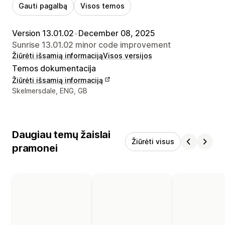
Gauti pagalbą
Visos temos
Version 13.01.02
•
December 08, 2025
Sunrise 13.01.02 minor code improvement
Žiūrėti išsamią informaciją
Visos versijos
Temos dokumentacija
Žiūrėti išsamią informaciją
Kūrėjo kontaktiniai duomenys
Skelmersdale, ENG, GB
Daugiau temų žaislai
Žiūrėti visus
pramonei