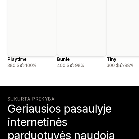
Playtime
Bunie
Tiny
380 $
100%
400 $
98%
300 $
98%
SUKURTA PREKYBAI
Geriausios pasaulyje
internetinės
parduotuvės naudoja