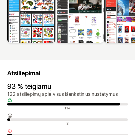
Atsiliepimai
93 % teigiamų
122 atsiliepimų apie visus išankstinius nustatymus
Teigiami atsiliepimai
114
Neutralūs atsiliepimai
3