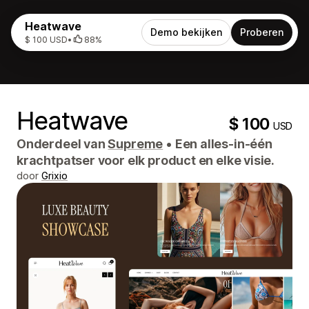
Heatwave
Demo bekijken
Proberen
$ 100 USD
•
88%
Heatwave
$ 100
USD
Onderdeel van
Supreme
•
Een alles-in-één
krachtpatser voor elk product en elke visie.
door
Grixio