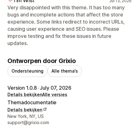
Tim Wrist
Jul 13, 2026
Very disappointed with this theme. It has too many
bugs and incomplete actions that affect the store
experience. Some links redirect to incorrect URLs,
causing user experience and SEO issues. Please
improve testing and fix these issues in future
updates.
Ontworpen door Grixio
Ondersteuning
Alle thema's
Version 1.0.8
•
July 07, 2026
Details bekijken
Alle versies
Themadocumentatie
Details bekijken
Contactgegevens ontwerper
New York, NY, US
support@grixio.com