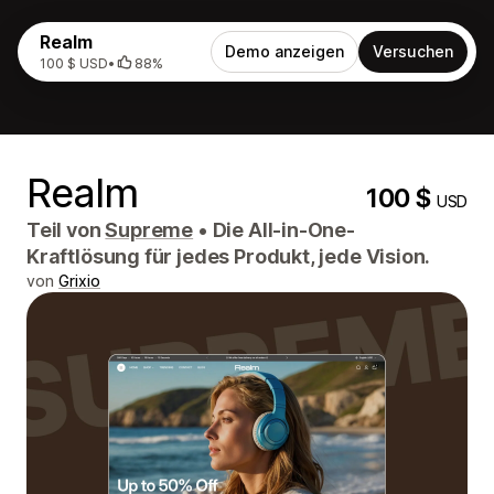
Realm
Demo anzeigen
Versuchen
100 $ USD
•
88%
Realm
100 $
USD
Teil von
Supreme
•
Die All-in-One-
Kraftlösung für jedes Produkt, jede Vision.
von
Grixio