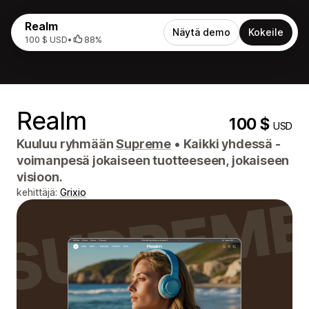
Realm
Näytä demo
Kokeile
100 $ USD
•
88%
Realm
100 $
USD
Kuuluu ryhmään
Supreme
•
Kaikki yhdessä -
voimanpesä jokaiseen tuotteeseen, jokaiseen
visioon.
kehittäjä:
Grixio