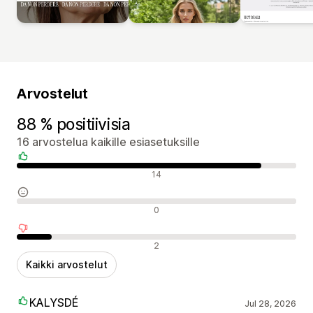
Arvostelut
88 % positiivisia
16 arvostelua kaikille esiasetuksille
Positiiviset arvostelut
14
Neutraalit arvostelut
0
Negatiiviset arvostelut
2
Kaikki arvostelut
KALYSDÉ
Jul 28, 2026