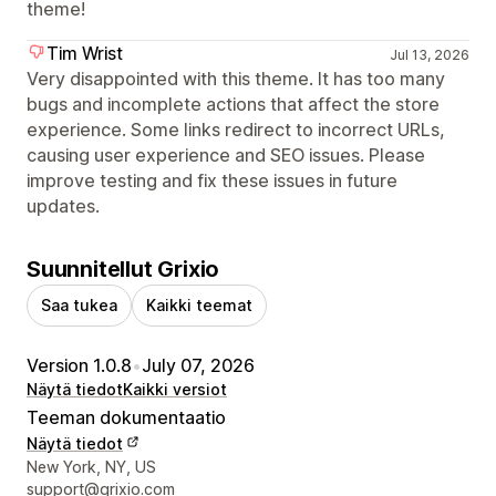
theme!
Tim Wrist
Jul 13, 2026
Very disappointed with this theme. It has too many
bugs and incomplete actions that affect the store
experience. Some links redirect to incorrect URLs,
causing user experience and SEO issues. Please
improve testing and fix these issues in future
updates.
Suunnitellut Grixio
Saa tukea
Kaikki teemat
Version 1.0.8
•
July 07, 2026
Näytä tiedot
Kaikki versiot
Teeman dokumentaatio
Näytä tiedot
Suunnittelijan yhteystiedot
New York, NY, US
support@grixio.com