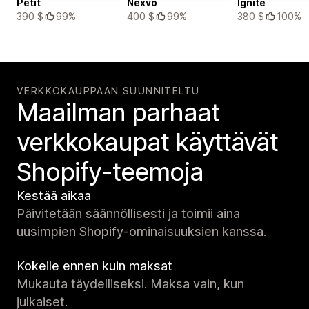
Petit
Nexvo
Ignite
390 $
99%
400 $
99%
380 $
100%
VERKKOKAUPPAAN SUUNNITELTU
Maailman parhaat
verkko­kaupat käyttävät
Shopify-teemoja
Kestää aikaa
Päivitetään säännöllisesti ja toimii aina
uusimpien Shopify-ominaisuuksien kanssa.
Kokeile ennen kuin maksat
Mukauta täydelliseksi. Maksa vain, kun
julkaiset.