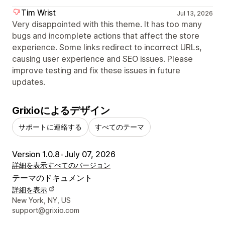
Tim Wrist
Jul 13, 2026
Very disappointed with this theme. It has too many
bugs and incomplete actions that affect the store
experience. Some links redirect to incorrect URLs,
causing user experience and SEO issues. Please
improve testing and fix these issues in future
updates.
Grixioによるデザイン
サポートに連絡する
すべてのテーマ
Version 1.0.8
•
July 07, 2026
詳細を表示
すべてのバージョン
テーマのドキュメント
詳細を表示
デザイナーの連絡先情報
New York, NY, US
support@grixio.com