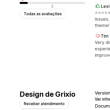
Avaliações negativas
Lexi
2
⭐⭐⭐⭐⭐ E
Todas as avaliações
issues
theme!
Tim 
Very di
experie
improve
Design de Grixio
Version
Ver inf
Receber atendimento
Docume