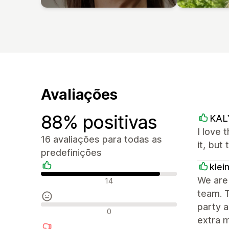
Avaliações
88% positivas
KAL
I love 
16 avaliações para todas as
it, but
predefinições
klei
Avaliações positivas
We are 
14
team. T
party a
Avaliações neutras
0
extra 