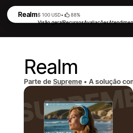
Realm
$ 100 USD
•
88%
Visão geral
Recursos
Avaliações
Atendimen
Realm
Parte de
Supreme
•
A solução com