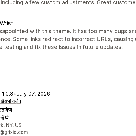
, including a few custom adjustments. Great custome
Wrist
sappointed with this theme. It has too many bugs and
nce. Some links redirect to incorrect URLs, causing
 testing and fix these issues in future updates.
 1.0.8
•
July 07, 2026
खें
सभी वर्ज़न
्तावेज़
खें
े संपर्क की जानकारी
k, NY, US
@grixio.com