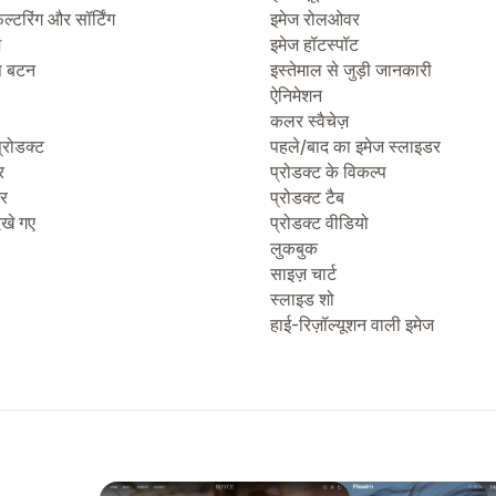
िल्टरिंग और सॉर्टिंग
इमेज रोलओवर
ज
इमेज हॉटस्पॉट
प बटन
इस्तेमाल से जुड़ी जानकारी
ऐनिमेशन
कलर स्वैचेज़
्रोडक्ट
पहले/बाद का इमेज स्लाइडर
र
प्रोडक्ट के विकल्प
टर
प्रोडक्ट टैब
देखे गए
प्रोडक्ट वीडियो
लुकबुक
साइज़ चार्ट
स्लाइड शो
हाई-रिज़ॉल्यूशन वाली इमेज