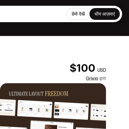
डेमो देखें
थीम आज़माएं
$100
USD
Grixio
द्वारा