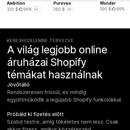
Ambition
Purevea
Wonder
390 $
99%
320 $
96%
280 $
ÚJ
ÚJ
KERESKEDELEMRE TERVEZVE
A világ legjobb online
áruházai Shopify
témákat használnak
Jövőtálló
Rendszeresen frissül, és mindig
együttműködik a legújabb Shopify funkciókkal.
Próbáld ki fizetés előtt
Szabd testre, amíg tökéletes nem lesz. Csak
akkor fizess, amikor közzéteszed.