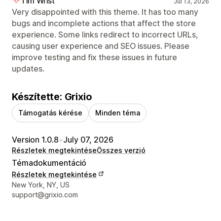
Tim Wrist
Jul 13, 2026
Very disappointed with this theme. It has too many
bugs and incomplete actions that affect the store
experience. Some links redirect to incorrect URLs,
causing user experience and SEO issues. Please
improve testing and fix these issues in future
updates.
Készítette: Grixio
Támogatás kérése
Minden téma
Version 1.0.8
•
July 07, 2026
Részletek megtekintése
Összes verzió
Témadokumentáció
Részletek megtekintése
Dizájner kapcsolattartási adatai
New York, NY, US
support@grixio.com