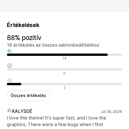
Értékelések
88% pozitív
16 értékelés az összes sablonbeállításhoz
Pozitív értékelések
14
Semleges értékelések
0
Negatív értékelések
2
Összes értékelés
KALYSDÉ
Jul 28, 2026
I love this theme! It's super fast, and I love the
graphics. There were a few bugs when I first