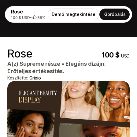
Rose
Demó megtekintése
Kipróbálás
100 $ USD
•
88%
Rose
100 $
USD
A(z)
Supreme
része
•
Elegáns dizájn.
Erőteljes értékesítés.
Készítette:
Grixio