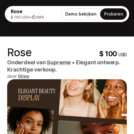
Rose
Demo bekijken
Proberen
$ 100 USD
•
88%
Rose
$ 100
USD
Onderdeel van
Supreme
•
Elegant ontwerp.
Krachtige verkoop.
door
Grixio