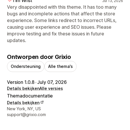
Tim Wrist
Jul 13, 2026
Very disappointed with this theme. It has too many
bugs and incomplete actions that affect the store
experience. Some links redirect to incorrect URLs,
causing user experience and SEO issues. Please
improve testing and fix these issues in future
updates.
Ontworpen door Grixio
Ondersteuning
Alle thema's
Version 1.0.8
•
July 07, 2026
Details bekijken
Alle versies
Themadocumentatie
Details bekijken
Contactgegevens ontwerper
New York, NY, US
support@grixio.com