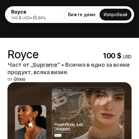
Royce
Вижте демо
Изпробвай
100 $ USD
•
88%
Royce
100 $
USD
Част от „
Supreme
“
•
Всичко в едно за всеки
продукт, всяка визия.
от
Grixio