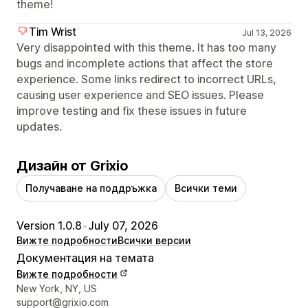
theme!
Tim Wrist
Jul 13, 2026
Very disappointed with this theme. It has too many
bugs and incomplete actions that affect the store
experience. Some links redirect to incorrect URLs,
causing user experience and SEO issues. Please
improve testing and fix these issues in future
updates.
Дизайн от Grixio
Получаване на поддръжка
Всички теми
Version 1.0.8
•
July 07, 2026
Вижте подробности
Всички версии
Документация на темата
Вижте подробности
Данни за връзка с дизайнера
New York, NY, US
support@grixio.com