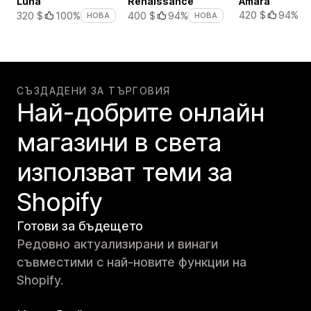
Luna
Renaissance
Amara
420 $
94%
320 $
100%
400 $
94%
НОВА
НОВА
СЪЗДАДЕНИ ЗА ТЪРГОВИЯ
Най-добрите онлайн
магазини в света
използват теми за
Shopify
Готови за бъдещето
Редовно актуализирани и винаги
съвместими с най-новите функции на
Shopify.