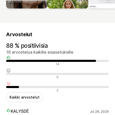
Arvostelut
88 % positiivisia
16 arvostelua kaikille esiasetuksille
Positiiviset arvostelut
14
Neutraalit arvostelut
0
Negatiiviset arvostelut
2
Kaikki arvostelut
KALYSDÉ
Jul 28, 2026