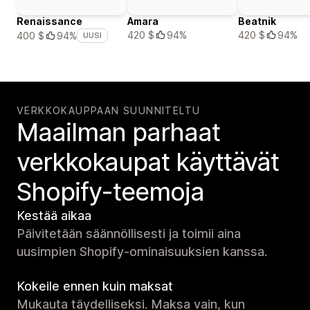
Renaissance
Amara
Beatnik
420 $
94%
420 $
94%
400 $
94%
UUSI
VERKKOKAUPPAAN SUUNNITELTU
Maailman parhaat
verkko­kaupat käyttävät
Shopify-teemoja
Kestää aikaa
Päivitetään säännöllisesti ja toimii aina
uusimpien Shopify-ominaisuuksien kanssa.
Kokeile ennen kuin maksat
Mukauta täydelliseksi. Maksa vain, kun