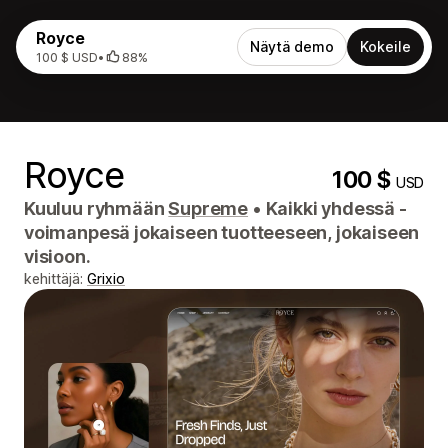
Royce
Näytä demo
Kokeile
100 $ USD
•
88%
Royce
100 $
USD
Kuuluu ryhmään
Supreme
•
Kaikki yhdessä -
voimanpesä jokaiseen tuotteeseen, jokaiseen
visioon.
kehittäjä:
Grixio