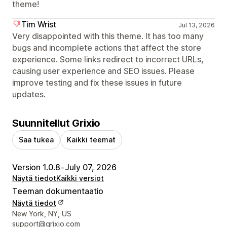
theme!
Tim Wrist
Jul 13, 2026
Very disappointed with this theme. It has too many
bugs and incomplete actions that affect the store
experience. Some links redirect to incorrect URLs,
causing user experience and SEO issues. Please
improve testing and fix these issues in future
updates.
Suunnitellut Grixio
Saa tukea
Kaikki teemat
Version 1.0.8
•
July 07, 2026
Näytä tiedot
Kaikki versiot
Teeman dokumentaatio
Näytä tiedot
Suunnittelijan yhteystiedot
New York, NY, US
support@grixio.com