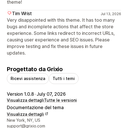
theme!
Tim Wrist
Jul 13, 2026
Very disappointed with this theme. It has too many
bugs and incomplete actions that affect the store
experience. Some links redirect to incorrect URLs,
causing user experience and SEO issues. Please
improve testing and fix these issues in future
updates.
Progettato da Grixio
Ricevi assistenza
Tutti i temi
Version 1.0.8
•
July 07, 2026
Visualizza dettagli
Tutte le versioni
Documentazione del tema
Visualizza dettagli
Recapiti del designer
New York, NY, US
support@grixio.com