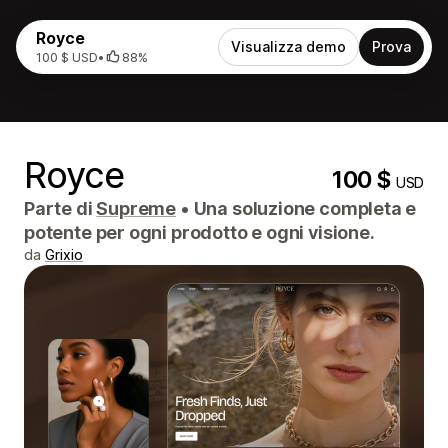
Royce
Visualizza demo
Prova
100 $ USD
•
88%
Royce
100 $
USD
Parte di
Supreme
•
Una soluzione completa e
potente per ogni prodotto e ogni visione.
da
Grixio