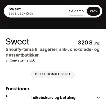
Sweet
Se demo
Prøv
320 $ USD
•
0%
Sweet
320 $
USD
Shopify-tema til bagerier, slik-, chokolade- og
dessertbutikker.
af
Omelatte FZ-LLC
DETTE ER INKLUDERET
Funktioner
Indkøbskurv og betaling