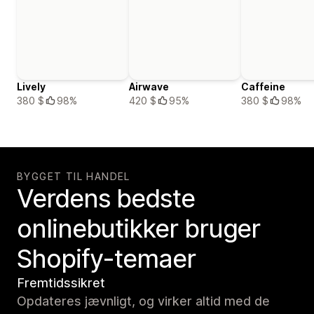
Lively
Airwave
Caffeine
380 $
98%
420 $
95%
380 $
98%
BYGGET TIL HANDEL
Verdens bedste
onlinebutikker bruger
Shopify-temaer
Fremtidssikret
Opdateres jævnligt, og virker altid med de