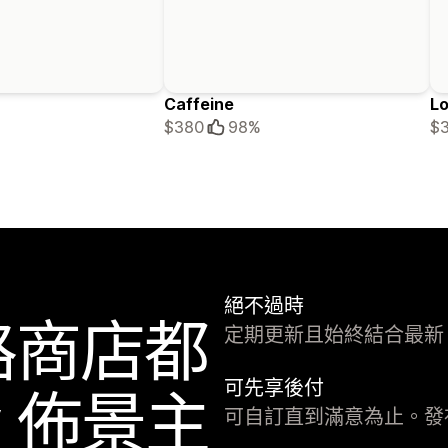
Caffeine
Lo
$380
98%
$
絕不過時
路商店都
定期更新且始終結合最新 Sh
可先享後付
fy 佈景主
可自訂直到滿意為止。發