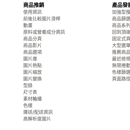
商品推銷
產品發
使用資訊
加強型
前後比較圖片滑桿
商品篩
動畫
商品系
原料或營養成分資訊
回到頂
商品分頁
固定式
商品影片
大型選
商品選項
推薦商
圖片庫
最近檢
圖片熱點
無限捲
圖片縮放
色樣篩
圖片變換
頁面路
型錄
尺寸表
素材輪播
色樣
運送/配送資訊
高解析度圖片