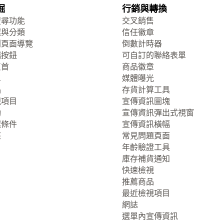
掘
行銷與轉換
搜尋功能
交叉銷售
選與分類
信任徽章
列頁面導覽
倒數計時器
端按鈕
可自訂的聯絡表單
頁首
商品徽章
單
媒體曝光
品
存貨計算工具
視項目
宣傳資訊圖塊
動
宣傳資訊彈出式視窗
選條件
宣傳資訊橫幅
徑
常見問題頁面
年齡驗證工具
庫存補貨通知
快速檢視
推薦商品
最近檢視項目
網誌
選單內宣傳資訊