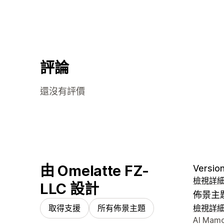
評論
還沒有評價
由 Omelatte FZ-
Version 
檢視詳
LLC 設計
佈景主
取得支援
所有佈景主題
檢視詳
設計者
Al Mamo