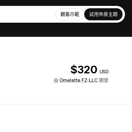
觀看示範
試用佈景主題
$320
USD
由
Omelatte FZ-LLC
開發