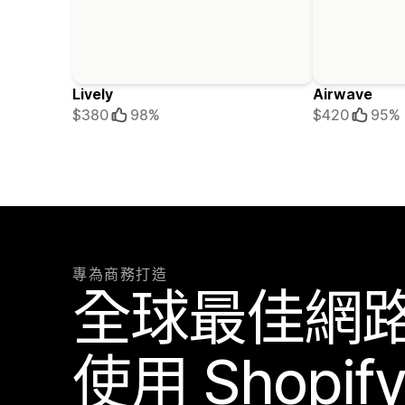
Lively
Airwave
$380
98%
$420
95%
專為商務打造
全球最佳網
使用 Shopi