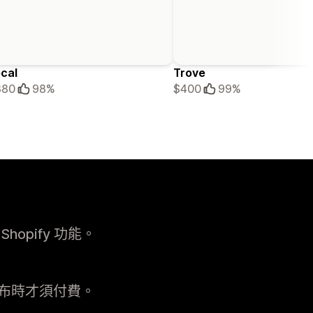
cal
Trove
380
98%
$400
99%
opify 功能。
布時才須付費。