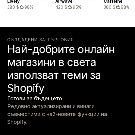
Lively
Airwave
Caffeine
380 $
98%
420 $
95%
380 $
98%
СЪЗДАДЕНИ ЗА ТЪРГОВИЯ
Най-добрите онлайн
магазини в света
използват теми за
Shopify
Готови за бъдещето
Редовно актуализирани и винаги
съвместими с най-новите функции на
Shopify.