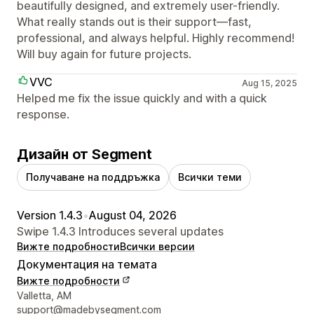
beautifully designed, and extremely user-friendly.
What really stands out is their support—fast,
professional, and always helpful. Highly recommend!
Will buy again for future projects.
VVC
Aug 15, 2025
Helped me fix the issue quickly and with a quick
response.
Дизайн от Segment
Получаване на поддръжка
Всички теми
Version 1.4.3
•
August 04, 2026
Swipe 1.4.3 Introduces several updates
Вижте подробности
Всички версии
Документация на темата
Вижте подробности
Данни за връзка с дизайнера
Valletta, AM
support@madebysegment.com