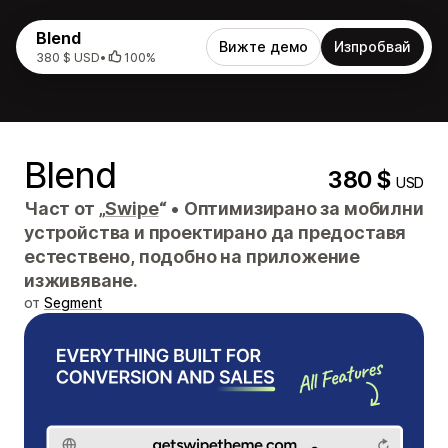
Blend
Вижте демо
Изпробвай
380 $ USD
•
100%
Blend
380 $
USD
Част от „
Swipe
“
•
Оптимизирано за мобилни
устройства и проектирано да предоставя
естествено, подобно на приложение
изживяване.
от
Segment