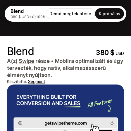
Blend
Demó megtekintése
Kipróbálás
380 $ USD
•
100%
Blend
380 $
USD
A(z)
Swipe
része
•
Mobilra optimalizált és úgy
tervezték, hogy natív, alkalmazásszerű
élményt nyújtson.
Készítette:
Segment