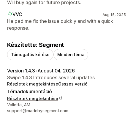
Will buy again for future projects.
VVC
Aug 15, 2025
Helped me fix the issue quickly and with a quick
response.
Készítette: Segment
Támogatás kérése
Minden téma
Version 1.4.3
•
August 04, 2026
Swipe 1.4.3 Introduces several updates
Részletek megtekintése
Összes verzió
Témadokumentáció
Részletek megtekintése
Dizájner kapcsolattartási adatai
Valletta, AM
support@madebysegment.com