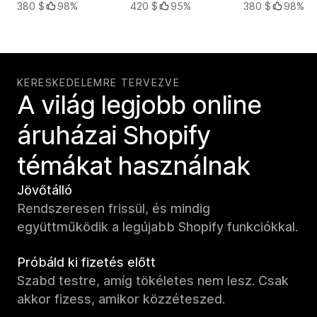
380 $
98%
420 $
95%
380 $
98%
KERESKEDELEMRE TERVEZVE
A világ legjobb online
áruházai Shopify
témákat használnak
Jövőtálló
Rendszeresen frissül, és mindig
együttműködik a legújabb Shopify funkciókkal.
Próbáld ki fizetés előtt
Szabd testre, amíg tökéletes nem lesz. Csak
akkor fizess, amikor közzéteszed.