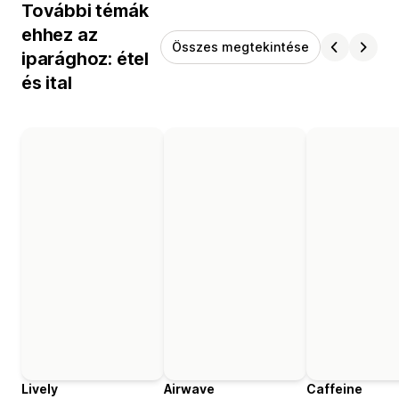
További témák
ehhez az
Összes megtekintése
iparághoz: étel
és ital
Lively
Airwave
Caffeine