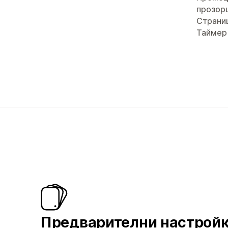
прозор
Страни
Таймер
Предварителни настрой