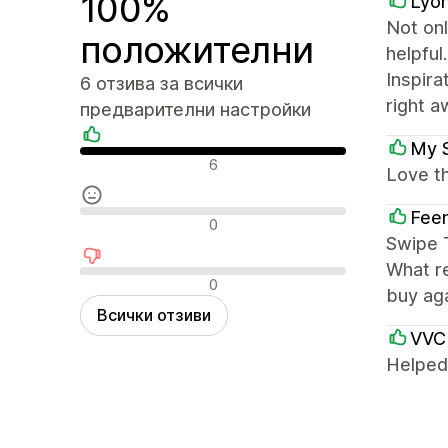
100%
Lyon
Not onl
положителни
helpful
Inspira
6 отзива за всички
right 
предварителни настройки
My 
Положителни отзиви
6
Love t
Feen
Неутрални отзиви
0
Swipe T
What re
Отрицателни отзиви
0
buy aga
Всички отзиви
VVC
Helped 