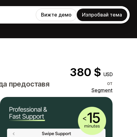
Вижте демо
Изпробвай тема
380 $
USD
да предоставя
от
Segment