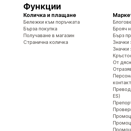
Функции
Количка и плащане
Марке
Бележки към поръчката
Блогов
Бърза покупка
Брояч н
Получаване в магазин
Бърз п
Странична количка
Значки 
Значки 
Кръсто
От дясн
Отразяв
Персон
контак
Преводи 
ES)
Препор
Провер
Промоц
Промоц
Промоц