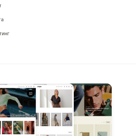
т
та
тинг