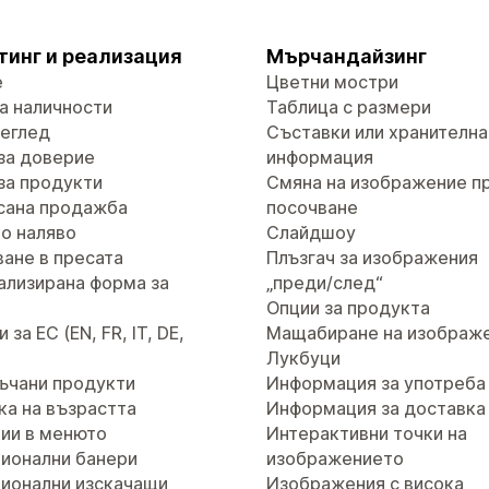
тинг и реализация
Мърчандайзинг
е
Цветни мостри
а наличности
Таблица с размери
реглед
Съставки или хранителна
за доверие
информация
за продукти
Смяна на изображение п
сана продажба
посочване
о наляво
Слайдшоу
ане в пресата
Плъзгач за изображения
ализирана форма за
„преди/след“
т
Опции за продукта
за ЕС (EN, FR, IT, DE,
Мащабиране на изображ
Лукбуци
ъчани продукти
Информация за употреба
ка на възрастта
Информация за доставка
ии в менюто
Интерактивни точки на
ионални банери
изображението
ионални изскачащи
Изображения с висока