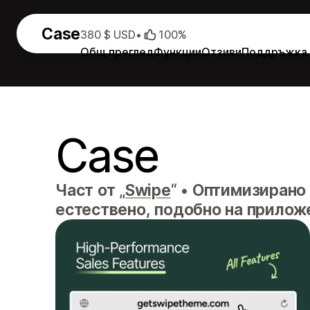
Case
380 $ USD
•
100%
Общ преглед
Функции
Отзиви
Поддръжка
Case
Част от „
Swipe
“
•
Оптимизирано 
естествено, подобно на прилож