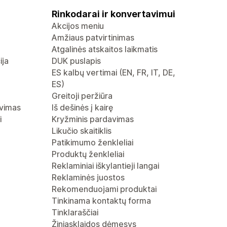
Rinkodarai ir konvertavimui
Akcijos meniu
Amžiaus patvirtinimas
Atgalinės atskaitos laikmatis
ija
DUK puslapis
ES kalbų vertimai (EN, FR, IT, DE,
ES)
Greitoji peržiūra
avimas
Iš dešinės į kairę
i
Kryžminis pardavimas
Likučio skaitiklis
Patikimumo ženkleliai
Produktų ženkleliai
Reklaminiai iškylantieji langai
Reklaminės juostos
Rekomenduojami produktai
Tinkinama kontaktų forma
Tinklaraščiai
Žiniasklaidos dėmesys