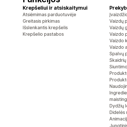
Krepšeliui ir atsiskaitymui
Prekyb
Atsiėmimas parduotuvėje
Įvaizdž
Greitasis pirkimas
Vaizdų p
Išslenkantis krepšelis
Vaizdų g
Krepšelio pastabos
Vaizdo p
Vaizdo 
Vaizdo 
Spalvų 
Skaidrių
Siuntimo
Produktų
Produkt
Naudoji
Ingredie
maistin
Dydžių l
Didelės 
Animaci
Jungtini