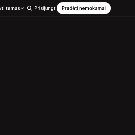
yti temas
Prisijungti
Pradėti nemokamai