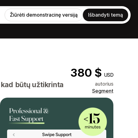
Žiūrėti demonstracinę versiją
Išbandyti temą
380 $
USD
 kad būtų užtikrinta
autorius
Segment