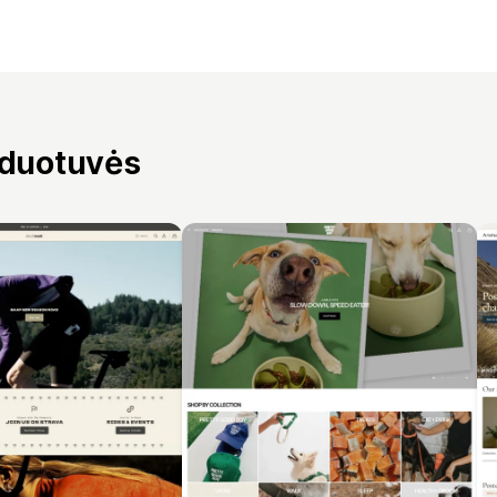
rduotuvės