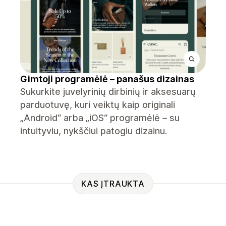
Gimtoji programėlė – panašus dizainas
Sukurkite juvelyrinių dirbinių ir aksesuarų
parduotuvę, kuri veiktų kaip originali
„Android“ arba „iOS“ programėlė – su
intuityviu, nykščiui patogiu dizainu.
KAS ĮTRAUKTA