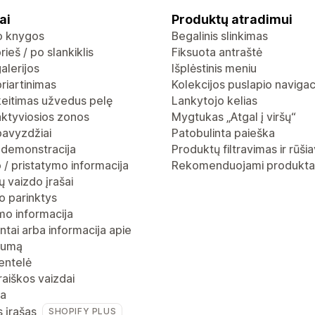
ai
Produktų atradimui
io knygos
Begalinis slinkimas
rieš / po slankiklis
Fiksuota antraštė
alerijos
Išplėstinis meniu
riartinimas
Kolekcijos puslapio navigac
keitimas užvedus pelę
Lankytojo kelias
aktyviosios zonos
Mygtukas „Atgal į viršų“
pavyzdžiai
Patobulinta paieška
 demonstracija
Produktų filtravimas ir rūši
 / pristatymo informacija
Rekomenduojami produkta
 vaizdo įrašai
o parinktys
mo informacija
ntai arba informacija apie
gumą
entelė
raiškos vaizdai
ja
s įrašas
SHOPIFY PLUS