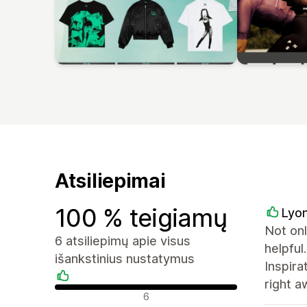
Atsiliepimai
100 % teigiamų
Lyon
Not onl
6 atsiliepimų apie visus
helpful
išankstinius nustatymus
Inspira
right 
Teigiami atsiliepimai
6