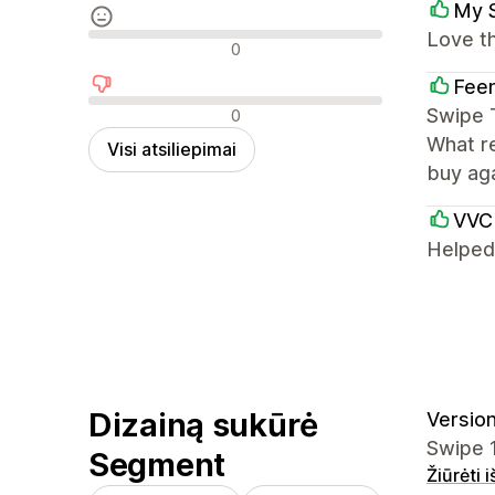
My 
Love t
Neutralūs atsiliepimai
0
Feen
Neigiami atsiliepimai
Swipe T
0
What re
Visi atsiliepimai
buy aga
VVC
Helped 
Dizainą sukūrė
Version
Swipe 1
Segment
Žiūrėti 