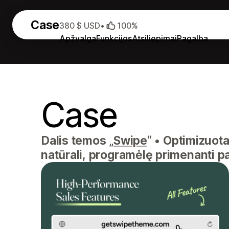
Case
380 $ USD
•
100%
Apžvalga
Funkcijos
Atsiliepimai
Pagalba
Case
Dalis temos „
Swipe
“
•
Optimizuota 
natūrali, programėlę primenanti pat