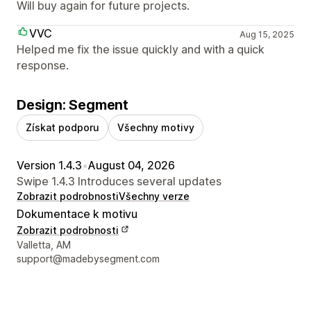
Will buy again for future projects.
VVC
Aug 15, 2025
Helped me fix the issue quickly and with a quick
response.
Design: Segment
Získat podporu
Všechny motivy
Version 1.4.3
•
August 04, 2026
Swipe 1.4.3 Introduces several updates
Zobrazit podrobnosti
Všechny verze
Dokumentace k motivu
Zobrazit podrobnosti
Kontaktní údaje designéra
Valletta, AM
support@madebysegment.com