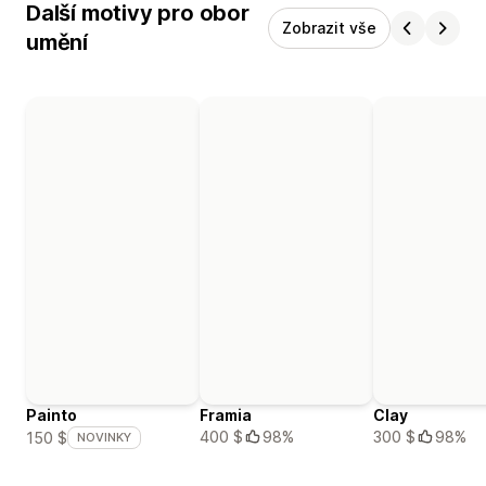
Další motivy pro obor
Zobrazit vše
umění
Painto
Framia
Clay
400 $
98%
300 $
98%
150 $
NOVINKY