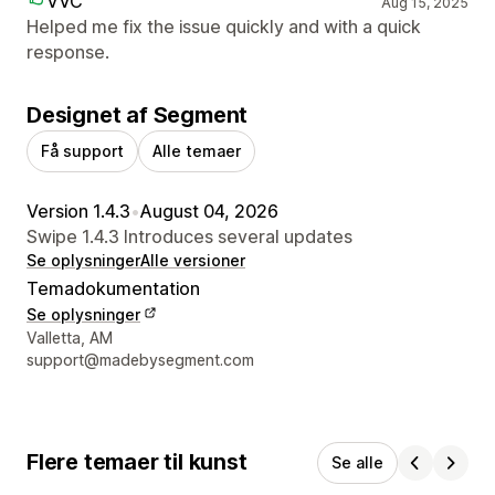
VVC
Aug 15, 2025
Helped me fix the issue quickly and with a quick
response.
Designet af Segment
Få support
Alle temaer
Version 1.4.3
•
August 04, 2026
Swipe 1.4.3 Introduces several updates
Se oplysninger
Alle versioner
Temadokumentation
Se oplysninger
Se kontaktoplysninger
Valletta, AM
support@madebysegment.com
Flere temaer til kunst
Se alle