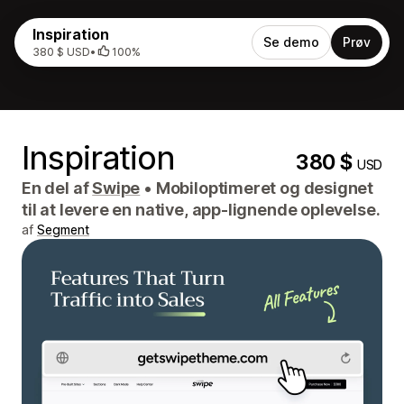
Inspiration
Se demo
Prøv
380 $ USD
•
100%
Inspiration
380 $
USD
En del af
Swipe
•
Mobiloptimeret og designet
til at levere en native, app-lignende oplevelse.
af
Segment