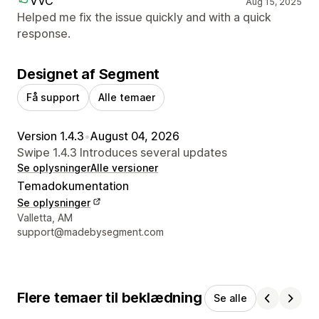
VVC
Aug 15, 2025
Helped me fix the issue quickly and with a quick
response.
Designet af Segment
Få support
Alle temaer
Version 1.4.3
•
August 04, 2026
Swipe 1.4.3 Introduces several updates
Se oplysninger
Alle versioner
Temadokumentation
Se oplysninger
Se kontaktoplysninger
Valletta, AM
support@madebysegment.com
Flere temaer til beklædning
Se alle