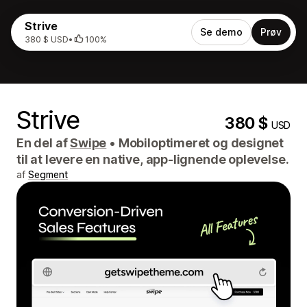
Strive
Se demo
Prøv
380 $ USD
•
100%
Strive
380 $
USD
En del af
Swipe
•
Mobiloptimeret og designet
til at levere en native, app-lignende oplevelse.
af
Segment