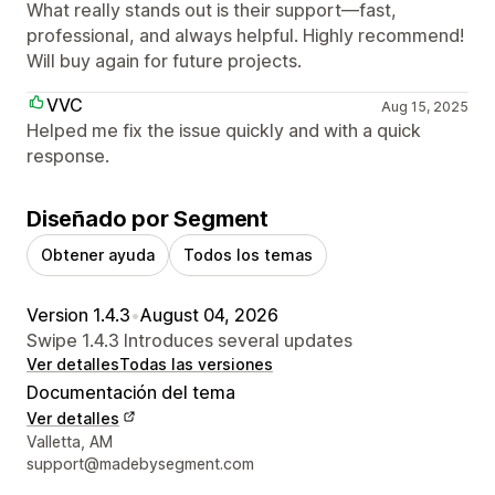
What really stands out is their support—fast,
professional, and always helpful. Highly recommend!
Will buy again for future projects.
VVC
Aug 15, 2025
Helped me fix the issue quickly and with a quick
response.
Diseñado por Segment
Obtener ayuda
Todos los temas
Version 1.4.3
•
August 04, 2026
Swipe 1.4.3 Introduces several updates
Ver detalles
Todas las versiones
Documentación del tema
Ver detalles
Detalles de contacto del diseñador
Valletta, AM
support@madebysegment.com