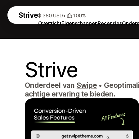
Strive
$ 380 USD
•
100%
Overzicht
Eigenschappen
Recensies
Onders
Strive
Onderdeel van
Swipe
•
Geoptimali
achtige ervaring te bieden.