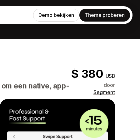
Demo bekijken
Thema proberen
$ 380
USD
m een ​​native, app-
door
Segment