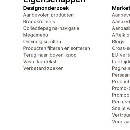
Designonderzoek
Market
Aanbevolen producten
Aanbevo
Broodkruimels
Aanbied
Collectiepagina-navigatie
Aanpasb
Megamenu
Aftelklo
Oneindig scrollen
Blogs
Producten filteren en sorteren
Cross-se
Terug-naar-boven-knop
EU-verta
Vaste koptekst
Leeftij
Verbeterd zoeken
Pagina 
Persaan
Produc
Promo-
Promob
Rechts-n
Snelle 
Vertro
Voorraa