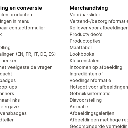
ing en conversie
Merchandising
len producten
Voor/na-slider
ingen in menu
Verzend-/bezorginformati
aar contactformulier
Rollover voor afbeeldinge
k
Productvideo's
Productopties
lling
Maattabel
lingen (EN, FR, IT, DE, ES)
Lookbooks
dchecker
Kleurenstalen
met veelgestelde vragen
Inzoomen op afbeelding
dacht
Ingrediënten of
tbadges
voedingsinformatie
pop-ups
Hotspot voor afbeeldingen
anners
Gebruiksinformatie
aar-links
Diavoorstelling
weergave
Animatie
uwensbadges
Afbeeldingsgalerijen
dteller
Afbeeldingen met hoge res
Gecombineerde vermeldin