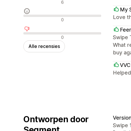
Positieve recensies
6
My 
Love t
Neutrale recensies
0
Feen
Negatieve recensies
Swipe T
0
What re
Alle recensies
buy aga
VVC
Helped 
Ontworpen door
Version
Swipe 1
Segment