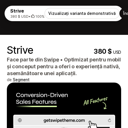
Strive
Vizualizați varianta demonstrativă
În
380 $ USD
•
100%
Strive
380 $
USD
Face parte din
Swipe
•
Optimizat pentru mobil
și conceput pentru a oferi o experiență nativă,
asemănătoare unei aplicații.
de
Segment