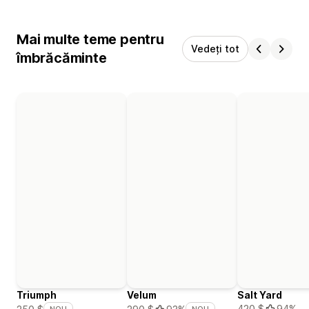
Mai multe teme pentru
Vedeți tot
îmbrăcăminte
Triumph
Velum
Salt Yard
420 $
94%