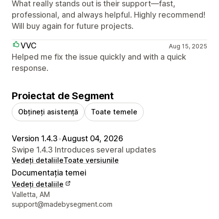
What really stands out is their support—fast,
professional, and always helpful. Highly recommend!
Will buy again for future projects.
VVC
Aug 15, 2025
Helped me fix the issue quickly and with a quick
response.
Proiectat de Segment
Obțineți asistență
Toate temele
Version 1.4.3
•
August 04, 2026
Swipe 1.4.3 Introduces several updates
Vedeți detaliile
Toate versiunile
Documentația temei
Vedeți detaliile
Detaliile de contact ale designerului
Valletta, AM
support@madebysegment.com